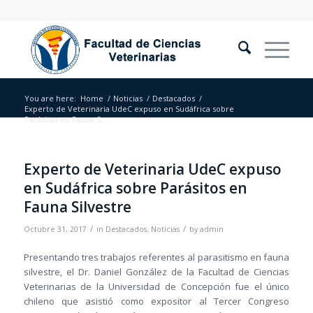
You are here:
Home
/
Noticias
/
Destacados
/
Experto de Veterinaria UdeC expuso en Sudáfrica sobre
Parásitos en Fauna S...
Experto de Veterinaria UdeC expuso
en Sudáfrica sobre Parásitos en
Fauna Silvestre
/
/
Octubre 31, 2017
in
Destacados
,
Noticias
by
admin
Presentando tres trabajos referentes al parasitismo en fauna
silvestre, el Dr. Daniel González de la Facultad de Ciencias
Veterinarias de la Universidad de Concepción fue el único
chileno que asistió como expositor al Tercer Congreso