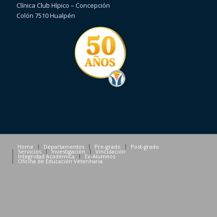
Clínica Club Hípico – Concepción
Colón 7510 Hualpén
Home
Departamentos
Pre-grado
Post-grado
Servicios
Investigación
Vinculación
Integridad Académica
Ex-Alumnos
Oficina de Educación Veterinaria