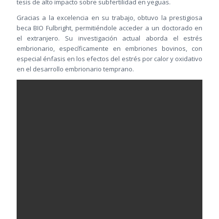
tesis de alto impacto sobre subfertilidad en yeguas.​
Gracias a la excelencia en su trabajo, obtuvo la prestigiosa
beca BIO Fulbright, permitiéndole acceder a un doctorado en
el extranjero. Su investigación actual aborda el estrés
embrionario, específicamente en embriones bovinos, con
especial énfasis en los efectos del estrés por calor y oxidativo
en el desarrollo embrionario temprano.