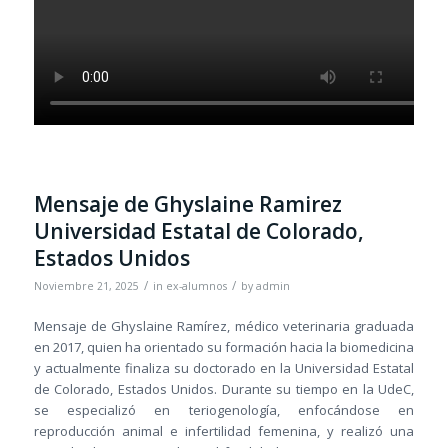
Mensaje de Ghyslaine Ramirez
Universidad Estatal de Colorado,
Estados Unidos
/
/
Noviembre 21, 2025
in
ex-alumnos
by
admin
Mensaje de Ghyslaine Ramírez, médico veterinaria graduada
en 2017, quien ha orientado su formación hacia la biomedicina
y actualmente finaliza su doctorado en la Universidad Estatal
de Colorado, Estados Unidos. Durante su tiempo en la UdeC,
se especializó en teriogenología, enfocándose en
reproducción animal e infertilidad femenina, y realizó una