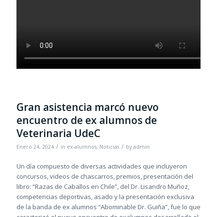
Gran asistencia marcó nuevo
encuentro de ex alumnos de
Veterinaria UdeC
/
/
Enero 24, 2024
in
ex-alumnos
,
Noticias
by
admin
Un día compuesto de diversas actividades que incluyeron
concursos, videos de chascarros, premios, presentación del
libro: “Razas de Caballos en Chile”, del Dr. Lisandro Muñoz,
competencias deportivas, asado y la presentación exclusiva
de la banda de ex alumnos “Abominable Dr. Guiña”, fue lo que