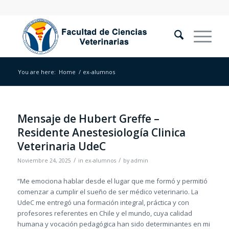
You are here:
Home
/
ex-alumnos
Mensaje de Hubert Greffe –
Residente Anestesiología Clinica
Veterinaria UdeC
/
/
Noviembre 24, 2025
in
ex-alumnos
by
admin
“Me emociona hablar desde el lugar que me formó y permitió
comenzar a cumplir el sueño de ser médico veterinario. La
UdeC me entregó una formación integral, práctica y con
profesores referentes en Chile y el mundo, cuya calidad
humana y vocación pedagógica han sido determinantes en mi