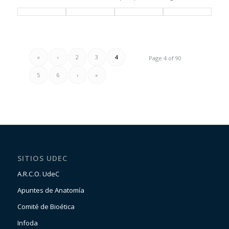
«
‹
2
3
4
Page 4 of 90
5
6
›
»
SITIOS UDEC
A.R.C.O. UdeC
Apuntes de Anatomía
Comité de Bioética
Infoda