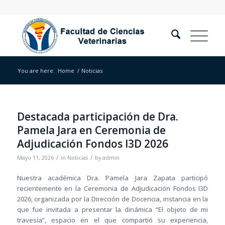
You are here:
Home
/
Noticias
Destacada participación de Dra.
Pamela Jara en Ceremonia de
Adjudicación Fondos I3D 2026
/
/
Mayo 11, 2026
in
Noticias
by
admin
Nuestra académica Dra. Pamela Jara Zapata participó
recientemente en la Ceremonia de Adjudicación Fondos I3D
2026, organizada por la Dirección de Docencia, instancia en la
que fue invitada a presentar la dinámica “El objeto de mi
travesía”, espacio en el que compartió su experiencia,