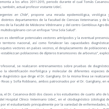
remonta a los años 2011-2015, periodo durante el cual Tomás Casanov
y, también, actual profesor visitante UdeC.
ergentes en Chile
”, propone una mirada epidemiológica, virológica 
 distintos departamentos de la Facultad de Ciencias Veterinarias y de l
omo de la Faculté de Médecine Vétérinaire y del centro Gembloux Agro-Bi
 multidisciplinario con un enfoque “Una Sola Salud”.
vo es identificar potenciales vectores artrópodos y la eventual presenci
rritorio nacional, así como fortalecer las capacidades diagnóstica
mosquitos vectores en países vecinos, el desplazamiento de poblaciones 
 establezcan poblaciones de dípteros transmisores de arbovirus”, explic
profesional, se realizaron entrenamientos sobre pruebas de diagnóstic
mo la identificación morfológica y molecular de diferentes especies d
diagnóstico que dirige el Dr. Garigliany. En la misma línea se realizaro
 Rivas y Sofía Robbiano, ambos patrocinados por el Dr. Garigliany, en e
a, el Dr. Casanova dictó dos clases a los estudiantes de cuarto año de l
l Hospital Clínico Veterinario UdeC, en el citodiagnóstico (citología) d
por el estudiantado principalmente por la variedad de enfermedades, l