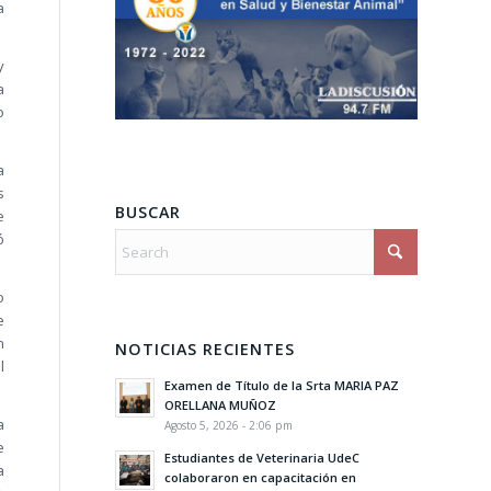
a
y
a
o
a
s
BUSCAR
e
ó
o
e
n
NOTICIAS RECIENTES
l
Examen de Título de la Srta MARIA PAZ
ORELLANA MUÑOZ
a
Agosto 5, 2026 - 2:06 pm
e
Estudiantes de Veterinaria UdeC
a
colaboraron en capacitación en