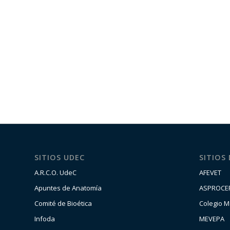
SITIOS UDEC
SITIOS
A.R.C.O. UdeC
AFEVET
Apuntes de Anatomía
ASPROCE
Comité de Bioética
Colegio M
Infoda
MEVEPA