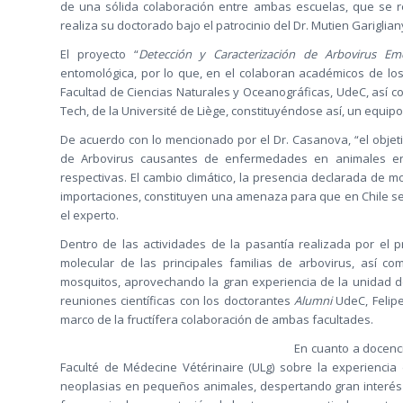
de una sólida colaboración entre ambas escuelas, que se 
realiza su doctorado bajo el patrocinio del Dr. Mutien Gariglian
El proyecto “
Detección y Caracterización de Arbovirus Em
entomológica, por lo que, en el colaboran académicos de los
Facultad de Ciencias Naturales y Oceanográficas, UdeC, así c
Tech, de la Université de Liège, constituyéndose así, un equipo
De acuerdo con lo mencionado por el Dr. Casanova, “el objeti
de Arbovirus causantes de enfermedades en animales en te
respectivas. El cambio climático, la presencia declarada de 
importaciones, constituyen una amenaza para que en Chile se
el experto.
Dentro de las actividades de la pasantía realizada por el 
molecular de las principales familias de arbovirus, así co
mosquitos, aprovechando la gran experiencia de la unidad de 
reuniones científicas con los doctorantes
Alumni
UdeC, Felipe
marco de la fructífera colaboración de ambas facultades.
En cuanto a docenci
Faculté de Médecine Vétérinaire (ULg) sobre la experiencia de
neoplasias en pequeños animales, despertando gran interés 