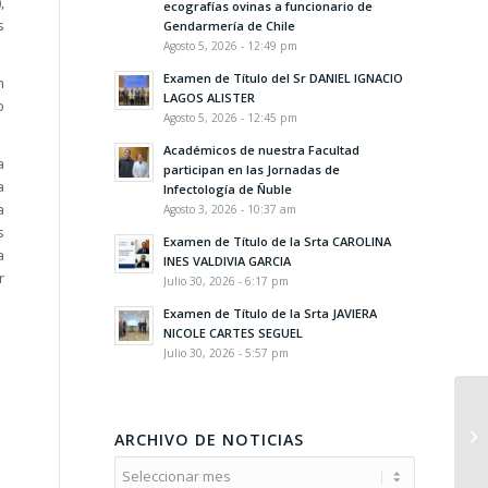
,
ecografías ovinas a funcionario de
s
Gendarmería de Chile
Agosto 5, 2026 - 12:49 pm
Examen de Título del Sr DANIEL IGNACIO
n
LAGOS ALISTER
o
Agosto 5, 2026 - 12:45 pm
Académicos de nuestra Facultad
a
participan en las Jornadas de
a
Infectología de Ñuble
a
Agosto 3, 2026 - 10:37 am
s
Examen de Título de la Srta CAROLINA
a
INES VALDIVIA GARCIA
r
Julio 30, 2026 - 6:17 pm
Examen de Título de la Srta JAVIERA
NICOLE CARTES SEGUEL
Julio 30, 2026 - 5:57 pm
ARCHIVO DE NOTICIAS