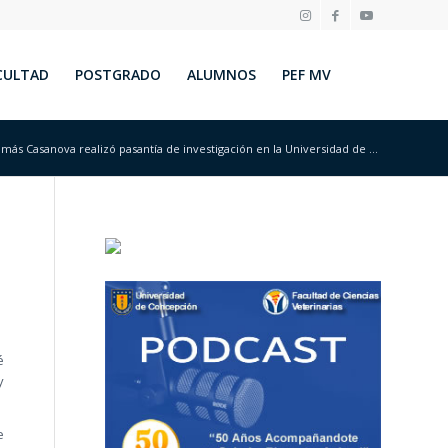
CULTAD
POSTGRADO
ALUMNOS
PEF MV
más Casanova realizó pasantía de investigación en la Universidad de ...
é
y
e