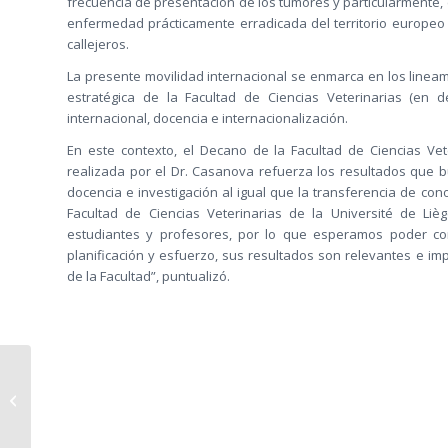
frecuencia de presentación de los tumores y particularmente, 
enfermedad prácticamente erradicada del territorio europeo
callejeros.
La presente movilidad internacional se enmarca en los lineamie
estratégica de la Facultad de Ciencias Veterinarias (en de
internacional, docencia e internacionalización.
En este contexto, el Decano de la Facultad de Ciencias Vete
realizada por el Dr. Casanova refuerza los resultados que bu
docencia e investigación al igual que la transferencia de cono
Facultad de Ciencias Veterinarias de la Université de Li
estudiantes y profesores, por lo que esperamos poder co
planificación y esfuerzo, sus resultados son relevantes e i
de la Facultad”, puntualizó.
Dra. Verónica López
recibe reconocimiento
por su labor en
convivencia edu...