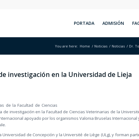
PORTADA
ADMISIÓN
FA
You are here:
Home
/
Noticias
/
Noticias
/
Dr. To
e investigación en la Universidad de Lieja
as de la Facultad de Ciencias
 de investigación en la Facultad de Ciencias Veterinarias de la Universit
 internacional apoyado por los organismos Valonia Bruselas Internacional 
ile.
la Universidad de Concepción y la Université de Liège (ULg), y forman part