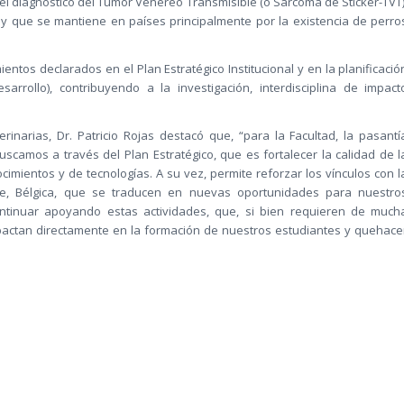
el diagnóstico del Tumor Venéreo Transmisible (o Sarcoma de Sticker-TVT)
 y que se mantiene en países principalmente por la existencia de perro
ntos declarados en el Plan Estratégico Institucional y en la planificació
sarrollo), contribuyendo a la investigación, interdisciplina de impact
rinarias, Dr. Patricio Rojas destacó que, “para la Facultad, la pasantí
scamos a través del Plan Estratégico, que es fortalecer la calidad de l
cimientos y de tecnologías. A su vez, permite reforzar los vínculos con l
ège, Bélgica, que se traducen en nuevas oportunidades para nuestro
ntinuar apoyando estas actividades, que, si bien requieren de much
mpactan directamente en la formación de nuestros estudiantes y quehace