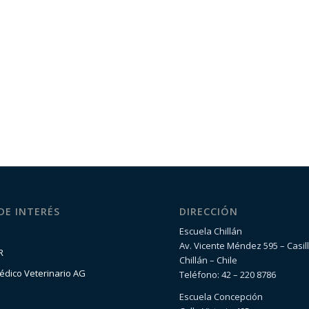
 DE INTERÉS
DIRECCIÓN
Escuela Chillán
Av. Vicente Méndez 595 – Casil
R
Chillán – Chile
édico Veterinario AG
Teléfono: 42 – 220 8786
Escuela Concepción