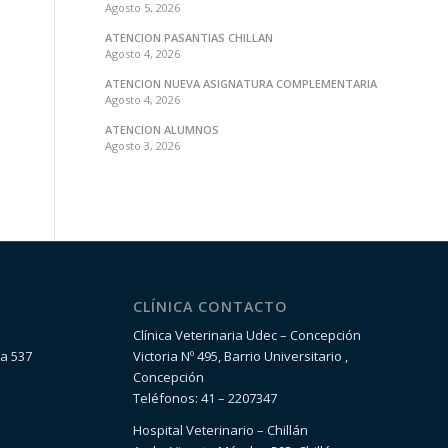
Agosto 5, 2026
ATENCION PASANTIAS CHILLAN
Agosto 4, 2026
ATENCION NUEVA ASIGNATURA COMPLEMENTARIA
Agosto 4, 2026
ATENCION ALUMNOS
Agosto 3, 2026
CLÍNICA CONTACTO
Clínica Veterinaria Udec – Concepción
la 537
Victoria Nº 495, Barrio Universitario ,
Concepción
Teléfonos: 41 – 2207347
Hospital Veterinario – Chillán