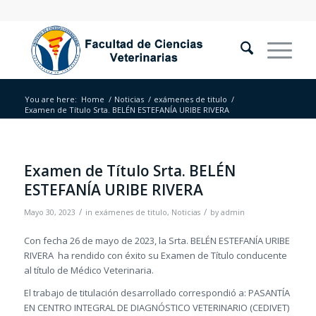
You are here:
Home
/
Noticias
/
exámenes de titulo
/
Examen de Título Srta. BELÉN ESTEFANÍA URIBE RIVERA
Examen de Título Srta. BELÉN
ESTEFANÍA URIBE RIVERA
/
/
Mayo 30, 2023
in
exámenes de titulo
,
Noticias
by
admin
Con fecha 26 de mayo de 2023, la Srta. BELÉN ESTEFANÍA URIBE
RIVERA ha rendido con éxito su Examen de Título conducente
al título de Médico Veterinaria.
El trabajo de titulación desarrollado correspondió a: PASANTÍA
EN CENTRO INTEGRAL DE DIAGNÓSTICO VETERINARIO (CEDIVET)