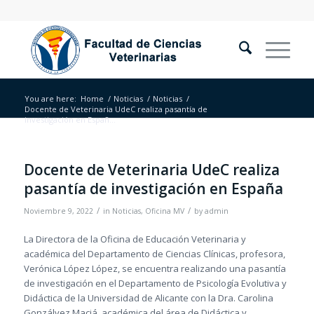
You are here:
Home
/
Noticias
/
Noticias
/
Docente de Veterinaria UdeC realiza pasantía de
investigación en Españ...
Docente de Veterinaria UdeC realiza
pasantía de investigación en España
/
/
Noviembre 9, 2022
in
Noticias
,
Oficina MV
by
admin
La Directora de la Oficina de Educación Veterinaria y
académica del Departamento de Ciencias Clínicas, profesora,
Verónica López López, se encuentra realizando una pasantía
de investigación en el Departamento de Psicología Evolutiva y
Didáctica de la Universidad de Alicante con la Dra. Carolina
Gonzálvez Maciá, académica del área de Didáctica y