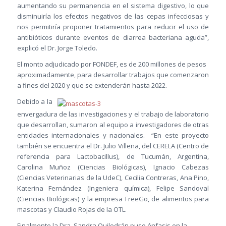
aumentando su permanencia en el sistema digestivo, lo que
disminuiría los efectos negativos de las cepas infecciosas y
nos permitiría proponer tratamientos para reducir el uso de
antibióticos durante eventos de diarrea bacteriana aguda”,
explicó el Dr. Jorge Toledo.
El monto adjudicado por FONDEF, es de 200 millones de pesos
aproximadamente, para desarrollar trabajos que comenzaron
a fines del 2020 y que se extenderán hasta 2022.
Debido a la
envergadura de las investigaciones y el trabajo de laboratorio
que desarrollan, sumaron al equipo a investigadores de otras
entidades internacionales y nacionales. “En este proyecto
también se encuentra el Dr. Julio Villena, del CERELA (Centro de
referencia para Lactobacillus), de Tucumán, Argentina,
Carolina Muñoz (Ciencias Biológicas), Ignacio Cabezas
(Ciencias Veterinarias de la UdeC), Cecilia Contreras, Ana Pino,
Katerina Fernández (Ingeniera química), Felipe Sandoval
(Ciencias Biológicas) y la empresa FreeGo, de alimentos para
mascotas y Claudio Rojas de la OTL.
Finalmente la Dra. Sandra Quilodrán puso énfasis en la