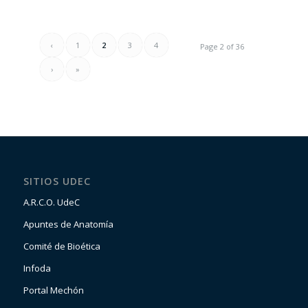
‹
1
2
3
4
Page 2 of 36
›
»
SITIOS UDEC
A.R.C.O. UdeC
Apuntes de Anatomía
Comité de Bioética
Infoda
Portal Mechón