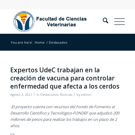
You are here:
Home
/
Destacados
Expertos UdeC trabajan en la
creación de vacuna para controlar
enfermedad que afecta a los cerdos
/
/
Agosto 2, 2021
in
Destacados
,
Noticias
by
admin
-El proyecto cuenta con recursos del Fondo de Fomento al
Desarrollo Científico y Tecnológico-FONDEF que adjudicó 200
millones de pesos para realizar los trabajos en un plazo de 2
años.