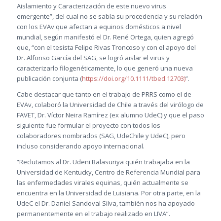
Aislamiento y Caracterización de este nuevo virus
emergente”, del cual no se sabía su procedencia y su relación
con los EVAv que afectan a equinos domésticos a nivel
mundial, según manifestó el Dr. René Ortega, quien agregó
que, “con el tesista Felipe Rivas Troncoso y con el apoyo del
Dr. Alfonso García del SAG, se logró aislar el virus y
caracterizarlo filogenéticamente, lo que generó una nueva
publicación conjunta (
https://doi.org/10.1111/tbed.12703)
”.
Cabe destacar que tanto en el trabajo de PRRS como el de
EVAv, colaboró la Universidad de Chile a través del virólogo de
FAVET, Dr. Víctor Neira Ramírez (ex alumno UdeC) y que el paso
siguiente fue formular el proyecto con todos los
colaboradores nombrados (SAG, UdeChile y UdeC), pero
incluso considerando apoyo internacional.
“Reclutamos al Dr. Udeni Balasuriya quién trabajaba en la
Universidad de Kentucky, Centro de Referencia Mundial para
las enfermedades virales equinas, quién actualmente se
encuentra en la Universidad de Luisiana. Por otra parte, en la
UdeC el Dr. Daniel Sandoval Silva, también nos ha apoyado
permanentemente en el trabajo realizado en LIVA”.