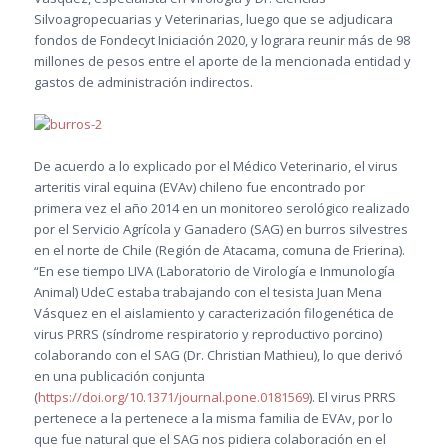
Silvoagropecuarias y Veterinarias, luego que se adjudicara
fondos de Fondecyt Iniciación 2020, y lograra reunir más de 98
millones de pesos entre el aporte de la mencionada entidad y
gastos de administración indirectos.
De acuerdo a lo explicado por el Médico Veterinario, el virus
arteritis viral equina (EVAv) chileno fue encontrado por
primera vez el año 2014 en un monitoreo serológico realizado
por el Servicio Agrícola y Ganadero (SAG) en burros silvestres
en el norte de Chile (Región de Atacama, comuna de Frierina).
“En ese tiempo LIVA (Laboratorio de Virología e Inmunología
Animal) UdeC estaba trabajando con el tesista Juan Mena
Vásquez en el aislamiento y caracterización filogenética de
virus PRRS (síndrome respiratorio y reproductivo porcino)
colaborando con el SAG (Dr. Christian Mathieu), lo que derivó
en una publicación conjunta
(
https://doi.org/10.1371/journal.pone.0181569
). El virus PRRS
pertenece a la pertenece a la misma familia de EVAv, por lo
que fue natural que el SAG nos pidiera colaboración en el