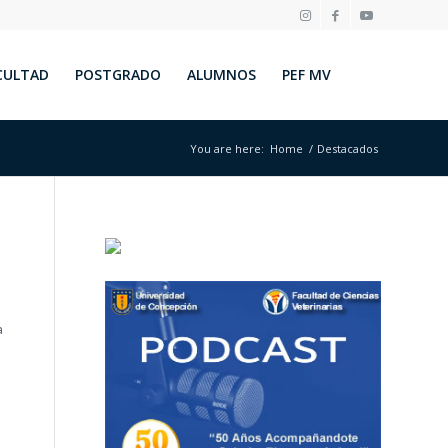
CULTAD
POSTGRADO
ALUMNOS
PEF MV
You are here:
Home
/
Destacados
a