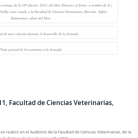
 entrega de la 10ª edición, 2012, del libro Diseases of Swine, a nombre de él y
inilla como regalo a la Facultad de Ciencias Veterinarias. Derecha. Jeffrey
Zimmerman, editor del libro.
al de una colación durante el desarrollo de la Jornada
Vista general de los asistentes a la Jornada
, Facultad de Ciencias Veterinarias,
se realizó en el Auditorio de la Facultad de Ciencias Veterinarias, de la