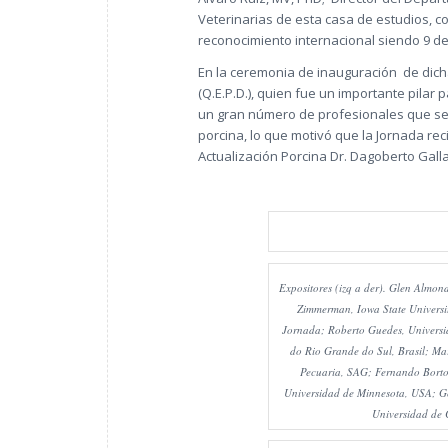
Veterinarias de esta casa de estudios, co
reconocimiento internacional siendo 9 de 
En la ceremonia de inauguración de dich
(Q.E.P.D.), quien fue un importante pilar
un gran número de profesionales que se d
porcina, lo que motivó que la Jornada re
Actualización Porcina Dr. Dagoberto Gall
Expositores (izq a der). Glen Almo
Zimmerman, Iowa State Universit
Jornada; Roberto Guedes, Universid
do Rio Grande do Sul, Brasil; Ma
Pecuaria, SAG; Fernando Bortol
Universidad de Minnesota, USA; Gon
Universidad de 