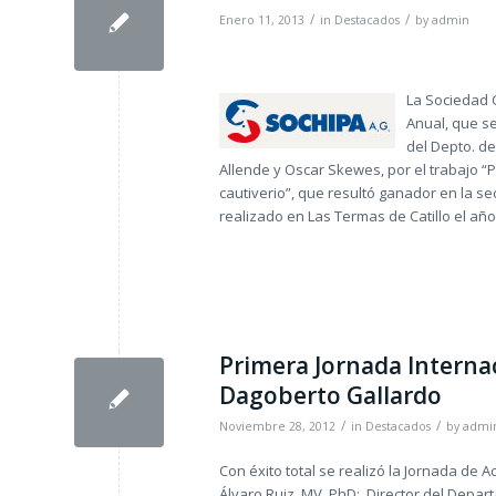
/
/
Enero 11, 2013
in
Destacados
by
admin
La Sociedad 
Anual, que se
del Depto. de
Allende y Oscar Skewes, por el trabajo “P
cautiverio”, que resultó ganador en la se
realizado en Las Termas de Catillo el año
Primera Jornada Internac
Dagoberto Gallardo
/
/
Noviembre 28, 2012
in
Destacados
by
admi
Con éxito total se realizó la Jornada de A
Álvaro Ruiz, MV, PhD; Director del Depar