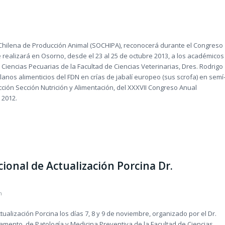
Chilena de Producción Animal (SOCHIPA), reconocerá durante el Congreso
 realizará en Osorno, desde el 23 al 25 de octubre 2013, a los académicos
 Ciencias Pecuarias de la Facultad de Ciencias Veterinarias, Dres. Rodrigo
lanos alimenticios del FDN en crías de jabalí europeo (sus scrofa) en semí
cción Sección Nutrición y Alimentación, del XXXVII Congreso Anual
 2012.
ional de Actualización Porcina Dr.
n
ctualización Porcina los días 7, 8 y 9 de noviembre, organizado por el Dr.
tamento de Patología y Medicina Preventiva de la Facultad de Ciencias