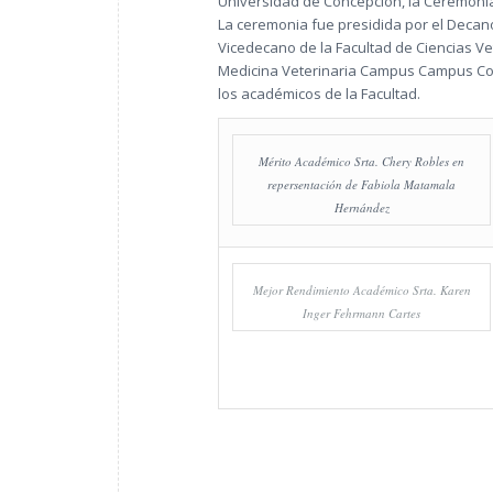
Universidad de Concepción, la Ceremoni
La ceremonia fue presidida por el Decano 
Vicedecano de la Facultad de Ciencias Vete
Medicina Veterinaria Campus Campus Conc
los académicos de la Facultad.
Mérito Académico Srta. Chery Robles en
repersentación de Fabiola Matamala
Hernández
Mejor Rendimiento Académico Srta. Karen
Inger Fehrmann Cartes