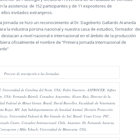
n la asistencia de 152 participantes y de 11 expositores de
ellos invitados extranjeros.
a Jornada se hizo un reconocimiento al Dr. Dagoberto Gallardo Araneda
 para la industria porcina nacional y nuestra casa de estudios, formador de
estacan a nivel nacional e internacional en el ámbito de la producción
cibiera oficialmente el nombre de “Primera Jornada Internacional de
ardo”
Proceso de inscripción a las Jornadas
nd, Universidad de Carolina del Norte, USA; Pedro Guerrero, ASPROCER; Jeffrey
y, USA; Fernando Bártoli, Consultor, Argentina; Álvaro Ruiz, Director de la
ad Federal de Minas Gerais, Brasil; David Barcellos, Faculdade de Veterinária
rta Rojas, MV, Jefa Subdepartamento de Sanidad Animal, División Protección
ozzo, Universidad Federal de Rio Grande do Sul, Brasil; Cesar Corzo, PIC,
zalo Castro, Consultor Internacional, Chile, Ausentes: Dr. Fernando Saravia,
Concepcion y Mike Tokach, Universidad de Minnesota, USA.