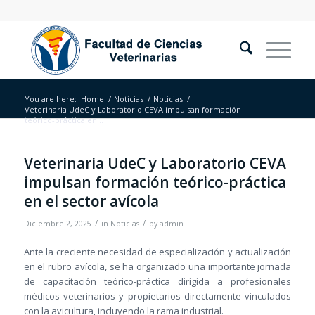
You are here:
Home
/
Noticias
/
Noticias
/
Veterinaria UdeC y Laboratorio CEVA impulsan formación
teórico-práctica en...
Veterinaria UdeC y Laboratorio CEVA
impulsan formación teórico-práctica
en el sector avícola
/
/
Diciembre 2, 2025
in
Noticias
by
admin
Ante la creciente necesidad de especialización y actualización
en el rubro avícola, se ha organizado una importante jornada
de capacitación teórico-práctica dirigida a profesionales
médicos veterinarios y propietarios directamente vinculados
con la avicultura, incluyendo la rama industrial.