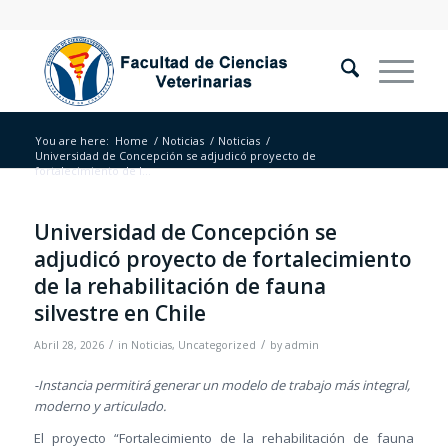
You are here:
Home
/
Noticias
/
Noticias
/
Universidad de Concepción se adjudicó proyecto de
fortalecimiento de l...
Universidad de Concepción se
adjudicó proyecto de fortalecimiento
de la rehabilitación de fauna
silvestre en Chile
/
/
Abril 28, 2026
in
Noticias
,
Uncategorized
by
admin
-Instancia permitirá generar un modelo de trabajo más integral,
moderno y articulado.
El proyecto “Fortalecimiento de la rehabilitación de fauna