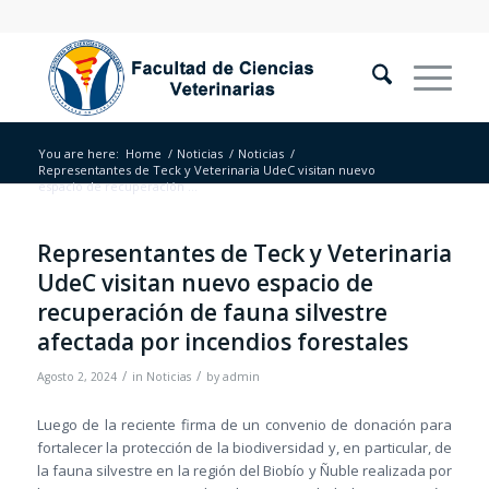
You are here:
Home
/
Noticias
/
Noticias
/
Representantes de Teck y Veterinaria UdeC visitan nuevo
espacio de recuperación ...
Representantes de Teck y Veterinaria
UdeC visitan nuevo espacio de
recuperación de fauna silvestre
afectada por incendios forestales
/
/
Agosto 2, 2024
in
Noticias
by
admin
Luego de la reciente firma de un convenio de donación para
fortalecer la protección de la biodiversidad y, en particular, de
la fauna silvestre en la región del Biobío y Ñuble realizada por