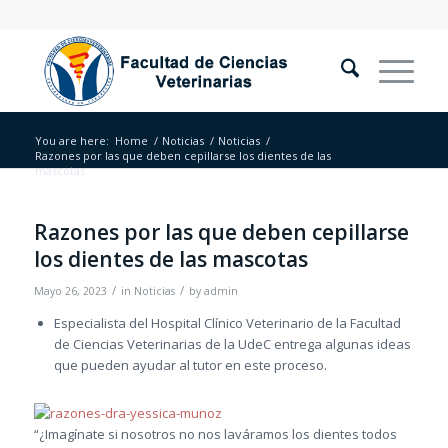
You are here:
Home
/
Noticias
/
Noticias
/
Razones por las que deben cepillarse los dientes de las
mascotas
Razones por las que deben cepillarse
los dientes de las mascotas
/
/
Mayo 26, 2023
in
Noticias
by
admin
Especialista del Hospital Clínico Veterinario de la Facultad
de Ciencias Veterinarias de la UdeC entrega algunas ideas
que pueden ayudar al tutor en este proceso.
“¿Imagínate si nosotros no nos laváramos los dientes todos