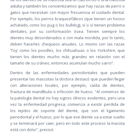
adulta y también los concientizamos que hay razas de perro o
gatos que necesitan con mayor frecuencia el cuidado dental.
Por ejemplo, los perros braquicefálicos (que tienen un hocico
achatado, como los pug o los bulldog), sí o sí tienen problema
dentales, por su conformación ósea. Tienen siempre los
dientes muy desordenados o con mala mordida, por lo tanto,
deben hacerles chequeos anuales. Lo mismo con las razas
‘Toy’ como los poodles, los chihuahuas o los Yorkshire, que
tienen los dientes mucho más grandes en relación con el
tamaño de su cráneo, entonces acumulan mucho sarro”.
Dentro de las enfermedades periodontales que pueden
presentar las mascotas la doctora destacó que pueden llegar
con alteraciones locales, por ejemplo, caída de dientes,
fractura de mandíbula o infección de hueso. “Al comienzo de
la patología dental no hay signos clínicos evidentes, pero una
vez la enfermedad progresa, comienza a existir perdida de
los tejidos de soporte del diente, que son el ligamento
periodontal y el hueso, por lo que ese diente va a estar suelto
y se terminará por caer, pero en todo este proceso la macota
está con dolor”, precisó.