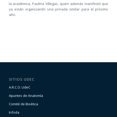
la académica, Paulina Villegas, quien además manifestó que
ya están organizando una jornada similar para el próximo
año.
SITIOS UDEC
A.R.C.O. UdeC
Apuntes de Anatomía
Comité de Bioética
Infoda