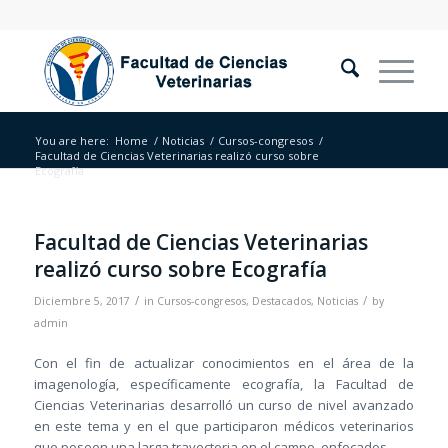
You are here:
Home
/
Noticias
/
Cursos-congresos
/
Facultad de Ciencias Veterinarias realizó curso sobre
Ecografía
Facultad de Ciencias Veterinarias
realizó curso sobre Ecografía
/
/
Diciembre 5, 2017
in
Cursos-congresos
,
Destacados
,
Noticias
by
admin
Con el fin de actualizar conocimientos en el área de la
imagenología, específicamente ecografía, la Facultad de
Ciencias Veterinarias desarrolló un curso de nivel avanzado
en este tema y en el que participaron médicos veterinarios
que poseen una larga trayectoria en el campo, enfocados