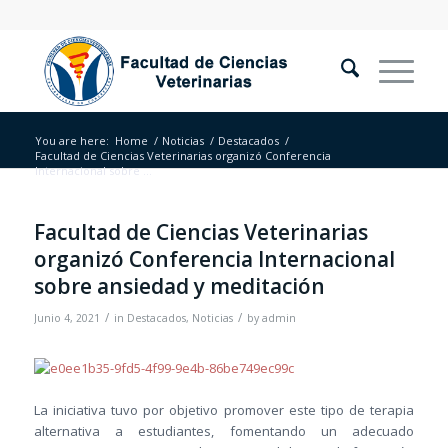
You are here:
Home
/
Noticias
/
Destacados
/
Facultad de Ciencias Veterinarias organizó Conferencia
Internacional sobre ...
Facultad de Ciencias Veterinarias
organizó Conferencia Internacional
sobre ansiedad y meditación
/
/
Junio 4, 2021
in
Destacados
,
Noticias
by
admin
La iniciativa tuvo por objetivo promover este tipo de terapia
alternativa a estudiantes, fomentando un adecuado