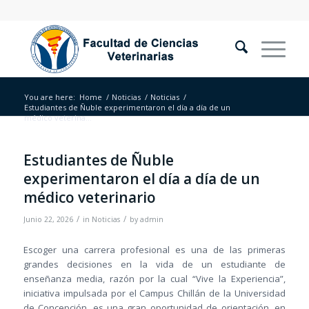
You are here:
Home
/
Noticias
/
Noticias
/
Estudiantes de Ñuble experimentaron el día a día de un
médico veterina...
Estudiantes de Ñuble
experimentaron el día a día de un
médico veterinario
/
/
Junio 22, 2026
in
Noticias
by
admin
Escoger una carrera profesional es una de las primeras
grandes decisiones en la vida de un estudiante de
enseñanza media, razón por la cual “Vive la Experiencia”,
iniciativa impulsada por el Campus Chillán de la Universidad
de Concepción, es una gran oportunidad de orientación, en