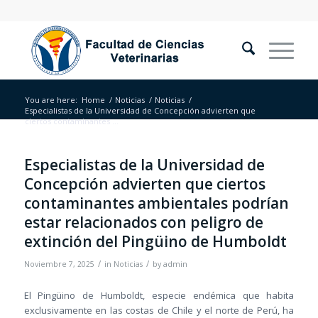
You are here:
Home
/
Noticias
/
Noticias
/
Especialistas de la Universidad de Concepción advierten que
ciertos contaminantes ...
Especialistas de la Universidad de
Concepción advierten que ciertos
contaminantes ambientales podrían
estar relacionados con peligro de
extinción del Pingüino de Humboldt
/
/
Noviembre 7, 2025
in
Noticias
by
admin
El Pingüino de Humboldt, especie endémica que habita
exclusivamente en las costas de Chile y el norte de Perú, ha