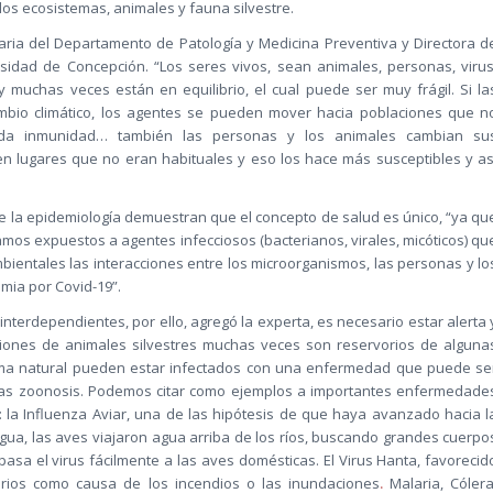
os ecosistemas, animales y fauna silvestre.
inaria del Departamento de Patología y Medicina Preventiva y Directora d
rsidad de Concepción. “Los seres vivos, sean animales, personas, virus
 muchas veces están en equilibrio, el cual puede ser muy frágil. Si la
ambio climático, los agentes se pueden mover hacia poblaciones que n
da inmunidad… también las personas y los animales cambian su
 en lugares que no eran habituales y eso los hace más susceptibles y as
de la epidemiología demuestran que el concepto de salud es único, “ya qu
os expuestos a agentes infecciosos (bacterianos, virales, micóticos) qu
ientales las interacciones entre los microorganismos, las personas y lo
mia por Covid-19”.
nterdependientes, por ello, agregó la experta, es necesario estar alerta 
iones de animales silvestres muchas veces son reservorios de alguna
rma natural pueden estar infectados con una enfermedad que puede se
 las zoonosis. Podemos citar como ejemplos a importantes enfermedade
: la Influenza Aviar, una de las hipótesis de que haya avanzado hacia l
agua, las aves viajaron agua arriba de los ríos, buscando grandes cuerpo
pasa el virus fácilmente a las aves domésticas. El Virus Hanta, favorecid
rios como causa de los incendios o las inundaciones
.
Malaria, Cólera