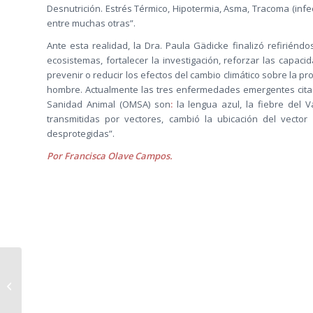
Desnutrición. Estrés Térmico, Hipotermia, Asma, Tracoma (inf
entre muchas otras”.
Ante esta realidad, la Dra. Paula Gädicke finalizó refirién
ecosistemas, fortalecer la investigación, reforzar las capaci
prevenir o reducir los efectos del cambio climático sobre la p
hombre. Actualmente las tres enfermedades emergentes cita
Sanidad Animal (OMSA) son
:
la lengua azul, la fiebre del V
transmitidas por vectores, cambió la ubicación del vecto
desprotegidas”.
Por Francisca Olave Campos.
Docente de
Veterinaria UdeC
obtiene su Doctorado
en Educación