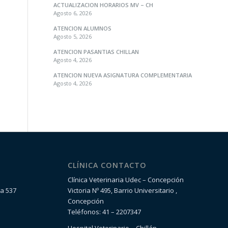
ACTUALIZACION HORARIOS MV – CH
Agosto 6, 2026
ATENCION ALUMNOS
Agosto 5, 2026
ATENCION PASANTIAS CHILLAN
Agosto 4, 2026
ATENCION NUEVA ASIGNATURA COMPLEMENTARIA
Agosto 4, 2026
CLÍNICA CONTACTO
Clínica Veterinaria Udec – Concepción
la 537
Victoria Nº 495, Barrio Universitario ,
Concepción
Teléfonos: 41 – 2207347