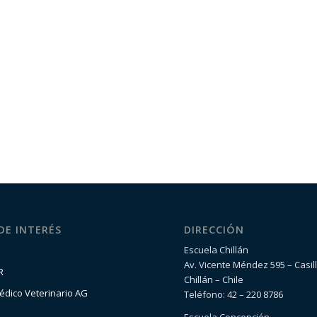
 DE INTERÉS
DIRECCIÓN
Escuela Chillán
Av. Vicente Méndez 595 – Casil
R
Chillán – Chile
édico Veterinario AG
Teléfono: 42 – 220 8786