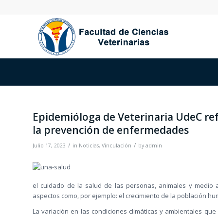
Epidemióloga de Veterinaria UdeC ref
la prevención de enfermedades
/
/
Julio 17, 2023
in
Noticias
,
Vinculación
by
admin
el cuidado de la salud de las personas, animales y medio
aspectos como, por ejemplo: el crecimiento de la población hum
La variación en las condiciones climáticas y ambientales que