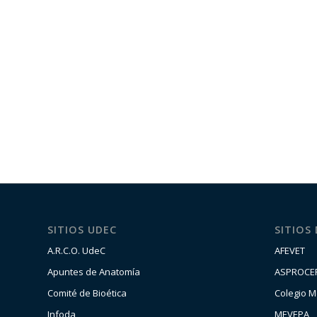
SITIOS UDEC
SITIOS
A.R.C.O. UdeC
AFEVET
Apuntes de Anatomía
ASPROCE
Comité de Bioética
Colegio M
Infoda
MEVEPA