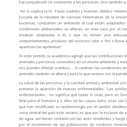
han perjudicado no solamente a las personas, sino también a l
Así lo explica la Dr. Paula Gädicke L´Huissier, Médico Veter
Escuela de la Facultad de Ciencias Veterinarias de la Unive
bacterias, comparten un ambiente al cual están adaptados y
condiciones ambientales se alteran, en este caso por el c
estaban adaptadas a él, o que no tienen una adecua
comportamientos, producto del excesivo calor o frio o lluvia
aparecen las epidemias”.
En este sentido, la académica agregó que las contribuciones 
animales y personas convivimos en un mismo ambiente y estam
nos pueden afectar a ambos…. Si cambian las condiciones amb
animales también se altera y pasa lo que vivimos con la pande
La salud de las personas y la sanidad animal y ambiental son i
prevenir la aparición de nuevas enfermedades. “Las poblac
enfermedades… no significa que todas lo sean, pero en fo
letal para el humano y a ellos no les causa daño, esas son
que han modificado su epidemiología por el cambio climático
zona central del país este verano, es que por la escases de 
de agua, así tienen contacto con las aves residentes y luego 
por el movimiento de las poblaciones de roedores reservo