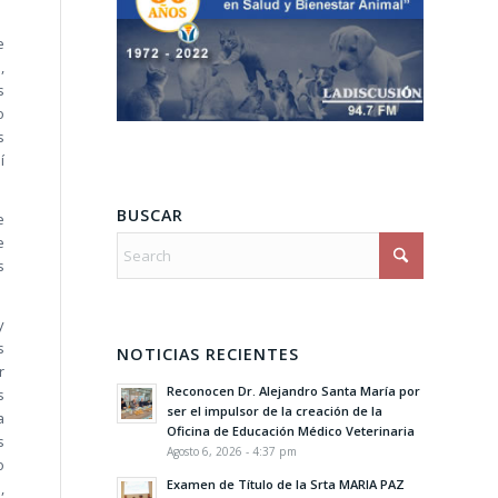
e
,
s
o
s
í
BUSCAR
e
e
s
y
s
NOTICIAS RECIENTES
r
Reconocen Dr. Alejandro Santa María por
s
ser el impulsor de la creación de la
a
Oficina de Educación Médico Veterinaria
s
Agosto 6, 2026 - 4:37 pm
o
Examen de Título de la Srta MARIA PAZ
,