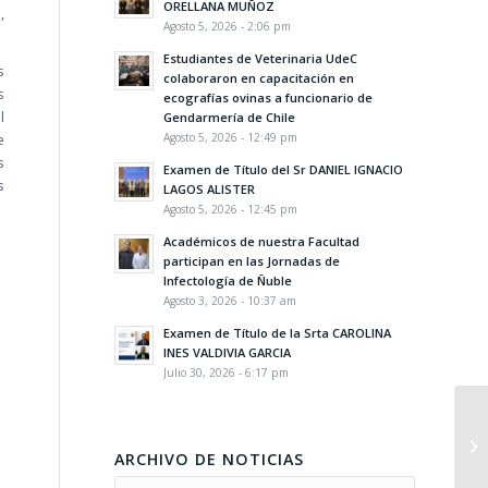
ORELLANA MUÑOZ
,
Agosto 5, 2026 - 2:06 pm
Estudiantes de Veterinaria UdeC
s
colaboraron en capacitación en
s
ecografías ovinas a funcionario de
l
Gendarmería de Chile
Agosto 5, 2026 - 12:49 pm
e
s
Examen de Título del Sr DANIEL IGNACIO
s
LAGOS ALISTER
Agosto 5, 2026 - 12:45 pm
Académicos de nuestra Facultad
participan en las Jornadas de
Infectología de Ñuble
Agosto 3, 2026 - 10:37 am
Examen de Título de la Srta CAROLINA
INES VALDIVIA GARCIA
Julio 30, 2026 - 6:17 pm
ARCHIVO DE NOTICIAS