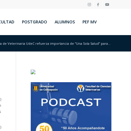
CULTAD
POSTGRADO
ALUMNOS
PEF MV
 de Veterinaria UdeC refuerza importancia de “Una Sola Salud” para...
)
n
s
)