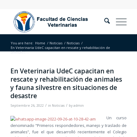
You are here:
Home
/
Noticias
/
Noticias
/
En Veterinaria UdeC capacitan en rescate y rehabilitación de
animales ...
En Veterinaria UdeC capacitan en
rescate y rehabilitación de animales
y fauna silvestre en situaciones de
desastre
/
/
Septiembre 26, 2022
in
Noticias
by
admin
Un curso
denominado “Primeros respondedores, manejo y traslado de
animales”, fue el que desarrolló recientemente el Colegio