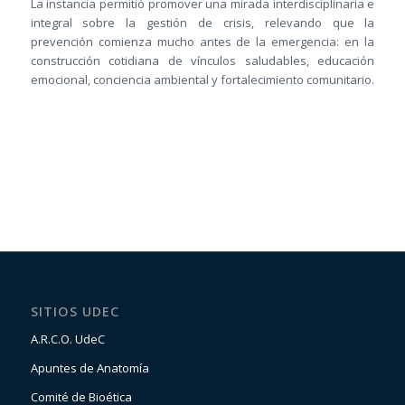
La instancia permitió promover una mirada interdisciplinaria e
integral sobre la gestión de crisis, relevando que la
prevención comienza mucho antes de la emergencia: en la
construcción cotidiana de vínculos saludables, educación
emocional, conciencia ambiental y fortalecimiento comunitario.
SITIOS UDEC
A.R.C.O. UdeC
Apuntes de Anatomía
Comité de Bioética