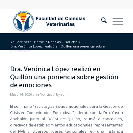
You are here:
Home
/
Noticias
/
Noticias
/
Dra. Verónica López realizó en Quillón una ponencia sobre
gestión de e...
Dra. Verónica López realizó en
Quillón una ponencia sobre gestión
de emociones
/
/
Mayo 14, 2026
in
Noticias
by
admin
El seminario “Estrategias Socioemocionales para la Gestión de
Crisis en Comunidades Educativas”, liderado por la Dra. Yasna
Anabalón junto al DAEM de Quillón, reunió a concejales,
directivos de establecimientos educacionales, representantes
del NAE y diversos líderes territoriales, en una instancia