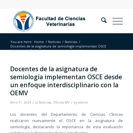
You are here:
Home
/
Noticias
/
Noticias
/
Docentes de la asignatura de semiología implementan OSCE
desde un enfoque ...
Docentes de la asignatura de
semiología implementan OSCE desde
un enfoque interdisciplinario con la
OEMV
/
/
Abril 11, 2024
in
Noticias
,
Oficina MV
by
admin
Los docentes del Departamento de Ciencias Clínicas
realizaron nuevamente el OSCE en la asignatura de
semiología, destacando la importancia de esta evaluación