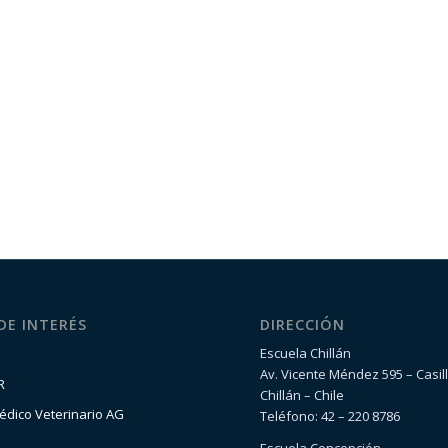
 DE INTERÉS
DIRECCIÓN
Escuela Chillán
Av. Vicente Méndez 595 – Casil
R
Chillán – Chile
édico Veterinario AG
Teléfono: 42 – 220 8786