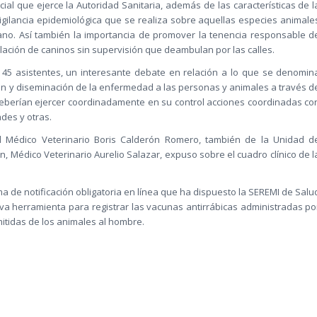
cial que ejerce la Autoridad Sanitaria, además de las características de l
igilancia epidemiológica que se realiza sobre aquellas especies animale
o. Así también la importancia de promover la tenencia responsable d
blación de caninos sin supervisión que deambulan por las calles.
45 asistentes, un interesante debate en relación a lo que se denomin
ón y diseminación de la enfermedad a las personas y animales a través d
 deberían ejercer coordinadamente en su control acciones coordinadas co
ades y otras.
l Médico Veterinario Boris Calderón Romero, también de la Unidad d
, Médico Veterinario Aurelio Salazar, expuso sobre el cuadro clínico de l
ma de notificación obligatoria en línea que ha dispuesto la SEREMI de Salu
a herramienta para registrar las vacunas antirrábicas administradas po
itidas de los animales al hombre.