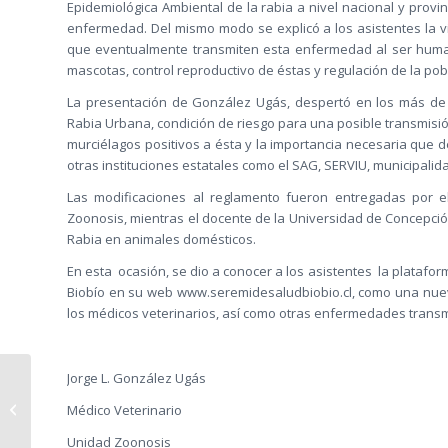
Epidemiológica Ambiental de la rabia a nivel nacional y provin
enfermedad. Del mismo modo se explicó a los asistentes la v
que eventualmente transmiten esta enfermedad al ser human
mascotas, control reproductivo de éstas y regulación de la po
La presentación de González Ugás, despertó en los más de 
Rabia Urbana, condición de riesgo para una posible transmisi
murciélagos positivos a ésta y la importancia necesaria que
otras instituciones estatales como el SAG, SERVIU, municipalid
Las modificaciones al reglamento fueron entregadas por e
Zoonosis, mientras el docente de la Universidad de Concepción
Rabia en animales domésticos.
En esta ocasión, se dio a conocer a los asistentes la platafor
Biobío en su web www.seremidesaludbiobio.cl, como una nuev
los médicos veterinarios, así como otras enfermedades transm
Jorge L. González Ugás
Día Mundial contra la Rabia
Médico Veterinario
Unidad Zoonosis