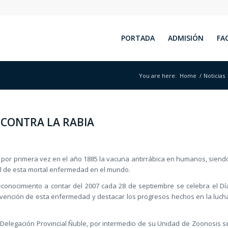
PORTADA
ADMISIÓN
FA
You are here:
Home
/
Noticias
CONTRA LA RABIA
có por primera vez en el año 1885 la vacuna antirrábica en humanos, siend
ol de esta mortal enfermedad en el mundo.
reconocimiento a contar del 2007 cada 28 de septiembre se celebra el Dí
prevención de esta enfermedad y destacar los progresos hechos en la luch
 Delegación Provincial Ñuble, por intermedio de su Unidad de Zoonosis s