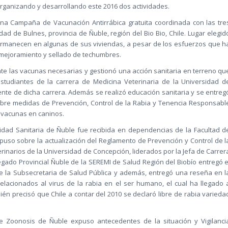
 organizando y desarrollando este 2016 dos actividades.
 una Campaña de Vacunación Antirrábica gratuita coordinada con las tre
ad de Bulnes, provincia de Ñuble, región del Bio Bio, Chile. Lugar elegid
ermanecen en algunas de sus viviendas, a pesar de los esfuerzos que h
 mejoramiento y sellado de techumbres.
nte las vacunas necesarias y gestionó una acción sanitaria en terreno qu
tudiantes de la carrera de Medicina Veterinaria de la Universidad d
nte de dicha carrera. Además se realizó educación sanitaria y se entreg
bre medidas de Prevención, Control de la Rabia y Tenencia Responsabl
9 vacunas en caninos.
oridad Sanitaria de Ñuble fue recibida en dependencias de la Facultad d
puso sobre la actualización del Reglamento de Prevención y Control de l
rinarios de la Universidad de Concepción, liderados por la Jefa de Carrer
egado Provincial Ñuble de la SEREMI de Salud Región del Biobío entregó e
de la Subsecretaria de Salud Pública y además, entregó una reseña en l
elacionados al virus de la rabia en el ser humano, el cual ha llegado 
n precisó que Chile a contar del 2010 se declaró libre de rabia varieda
e Zoonosis de Ñuble expuso antecedentes de la situación y Vigilanci