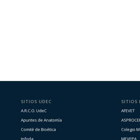
SITIOS UDEC
SITIOS
A.R.C.O. UdeC
AFEVET
Apuntes de Anatomía
ASPROCE
Comité de Bioética
Colegio M
Infoda
MEVEPA