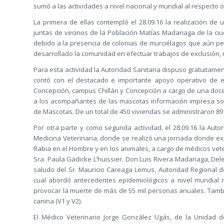
sumó a las actividades a nivel nacional y mundial al respecto
La primera de ellas contempló el 28.09.16 la realización de
juntas de vecinos de la Población Matías Madariaga de la ciud
debido a la presencia de colonias de murciélagos que aún p
desarrollado la comunidad en efectuar trabajos de exclusión,
Para esta actividad la Autoridad Sanitaria dispuso gratuitame
contó con el destacado e importante apoyo operativo de es
Concepción, campus Chillán y Concepción a cargo de una doce
a los acompañantes de las mascotas información impresa so
de Mascotas. De un total de 450 viviendas se administraron 8
Por otra parte y como segunda actividad, el 28.09.16 la Aut
Medicina Veterinaria, donde se realizó una jornada donde ex
Rabia en el Hombre y en los animales, a cargo de médicos vete
Sra. Paula Gädicke L’huissier. Don Luis Rivera Madariaga, Del
saludo del Sr. Mauricio Careaga Lemus, Autoridad Regional 
cual abordó antecedentes epidemiológicos a nivel mundial r
provocar la muerte de más de 55 mil personas anuales. Tambié
canina (V1 y V2).
El Médico Veterinario Jorge González Ugás, de la Unidad d