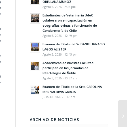
ORELLANA MUÑOZ
a
Agosto 5, 2026 - 2:06 pm
s
e
Estudiantes de Veterinaria UdeC
colaboraron en capacitación en
ecografías ovinas a funcionario de
a
Gendarmería de Chile
e
Agosto 5, 2026 - 12:49 pm
n
Examen de Título del Sr DANIEL IGNACIO
LAGOS ALISTER
Agosto 5, 2026 - 12:45 pm
e
a
Académicos de nuestra Facultad
participan en las Jornadas de
Infectología de Ñuble
d
Agosto 3, 2026 - 10:37 am
r
Examen de Título de la Srta CAROLINA
INES VALDIVIA GARCIA
Julio 30, 2026 - 6:17 pm
Fa
re
ARCHIVO DE NOTICIAS
pr