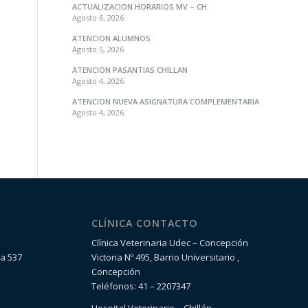
ACTUALIZACION HORARIOS MV – CH
Agosto 6, 2026
ATENCION ALUMNOS
Agosto 5, 2026
ATENCION PASANTIAS CHILLAN
Agosto 4, 2026
ATENCION NUEVA ASIGNATURA COMPLEMENTARIA
Agosto 4, 2026
CLÍNICA CONTACTO
Clínica Veterinaria Udec – Concepción
la 537
Victoria Nº 495, Barrio Universitario ,
Concepción
Teléfonos: 41 – 2207347