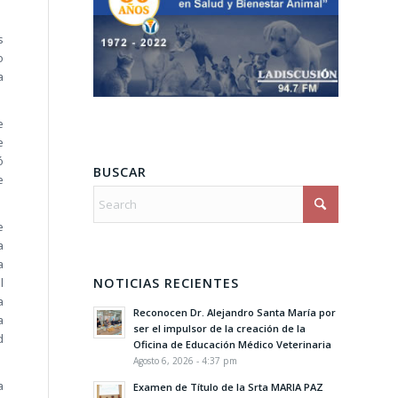
s
o
a
e
e
ó
BUSCAR
e
e
a
a
NOTICIAS RECIENTES
l
a
Reconocen Dr. Alejandro Santa María por
a
ser el impulsor de la creación de la
d
Oficina de Educación Médico Veterinaria
Agosto 6, 2026 - 4:37 pm
a
Examen de Título de la Srta MARIA PAZ