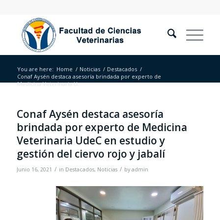
You are here:
Home
/
Noticias
/
Destacados
/
Conaf Aysén destaca asesoría brindada por experto de
Medicina Veterinaria U...
Conaf Aysén destaca asesoría
brindada por experto de Medicina
Veterinaria UdeC en estudio y
gestión del ciervo rojo y jabalí
/
/
Junio 16, 2021
in
Destacados
,
Noticias
by
admin