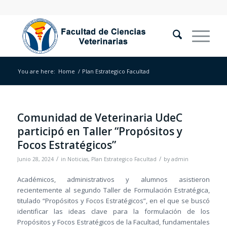
You are here:
Home
/
Plan Estrategico Facultad
Comunidad de Veterinaria UdeC
participó en Taller “Propósitos y
Focos Estratégicos”
/
/
Junio 28, 2024
in
Noticias
,
Plan Estrategico Facultad
by
admin
Académicos, administrativos y alumnos asistieron
recientemente al segundo Taller de Formulación Estratégica,
titulado “Propósitos y Focos Estratégicos”, en el que se buscó
identificar las ideas clave para la formulación de los
Propósitos y Focos Estratégicos de la Facultad, fundamentales