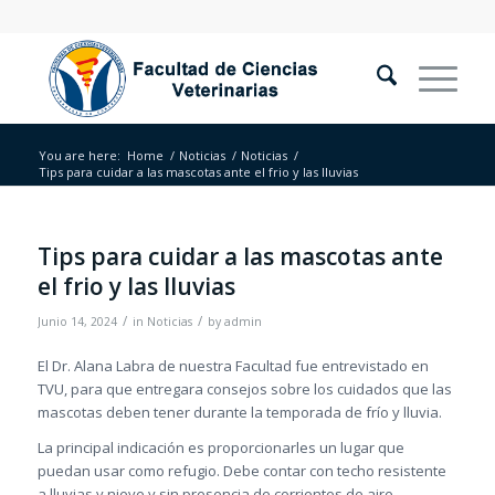
You are here:
Home
/
Noticias
/
Noticias
/
Tips para cuidar a las mascotas ante el frio y las lluvias
Tips para cuidar a las mascotas ante
el frio y las lluvias
/
/
Junio 14, 2024
in
Noticias
by
admin
El Dr. Alana Labra de nuestra Facultad fue entrevistado en
TVU, para que entregara consejos
sobre los cuidados que las
mascotas deben tener durante la temporada de frío y lluvia.
La principal indicación es proporcionarles un lugar que
puedan usar como refugio. Debe contar con techo resistente
a lluvias y nieve y sin presencia de corrientes de aire.