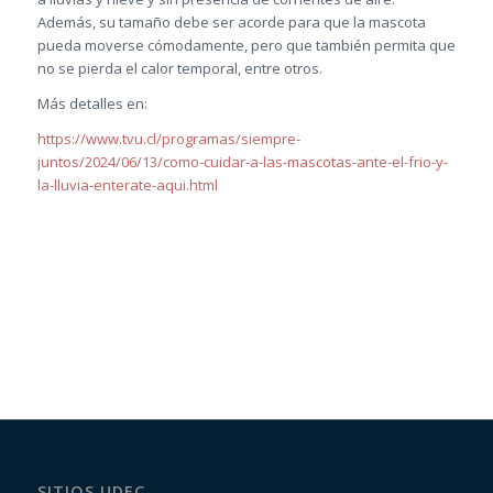
Además, su tamaño debe ser acorde para que la mascota
pueda moverse cómodamente, pero que también permita que
no se pierda el calor temporal, entre otros.
Más detalles en:
https://www.tvu.cl/programas/siempre-
juntos/2024/06/13/como-cuidar-a-las-mascotas-ante-el-frio-y-
la-lluvia-enterate-aqui.html
SITIOS UDEC