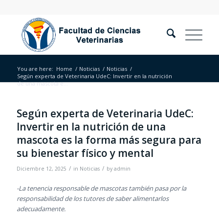
You are here:
Home
/
Noticias
/
Noticias
/
Según experta de Veterinaria UdeC: Invertir en la nutrición
de una mascota e...
Según experta de Veterinaria UdeC:
Invertir en la nutrición de una
mascota es la forma más segura para
su bienestar físico y mental
/
/
Diciembre 12, 2025
in
Noticias
by
admin
-La tenencia responsable de mascotas también pasa por la
responsabilidad de los tutores de saber alimentarlos
adecuadamente.