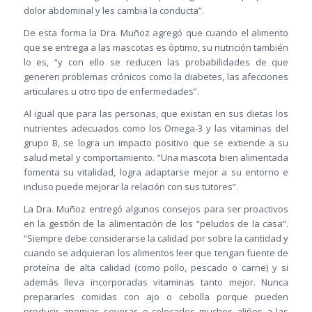
dolor abdominal y les cambia la conducta”.
De esta forma la Dra. Muñoz agregó que cuando el alimento
que se entrega a las mascotas es óptimo, su nutrición también
lo es, “y con ello se reducen las probabilidades de que
generen problemas crónicos como la diabetes, las afecciones
articulares u otro tipo de enfermedades”.
Al igual que para las personas, que existan en sus dietas los
nutrientes adecuados como los Omega-3 y las vitaminas del
grupo B, se logra un impacto positivo que se extiende a su
salud metal y comportamiento. “Una mascota bien alimentada
fomenta su vitalidad, logra adaptarse mejor a su entorno e
incluso puede mejorar la relación con sus tutores”.
La Dra. Muñoz entregó algunos consejos para ser proactivos
en la gestión de la alimentación de los “peludos de la casa”.
“Siempre debe considerarse la calidad por sobre la cantidad y
cuando se adquieran los alimentos leer que tengan fuente de
proteína de alta calidad (como pollo, pescado o carne) y si
además lleva incorporadas vitaminas tanto mejor. Nunca
prepararles comidas con ajo o cebolla porque pueden
producir anemias severas o colocarles muchos aliños a las