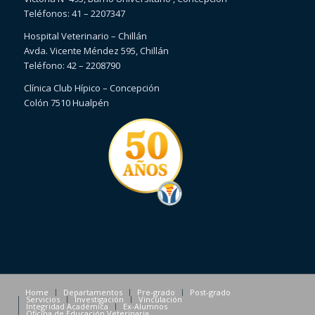
Teléfonos: 41 – 2207347
Hospital Veterinario – Chillán
Avda. Vicente Méndez 595, Chillán
Teléfono: 42 – 2208790
Clínica Club Hípico – Concepción
Colón 7510 Hualpén
Home
Departamentos
Pre-grado
Post-grado
Servicios
Investigación
Vinculación
Integridad Académica
Ex-Alumnos
Oficina de Educación Veterinaria