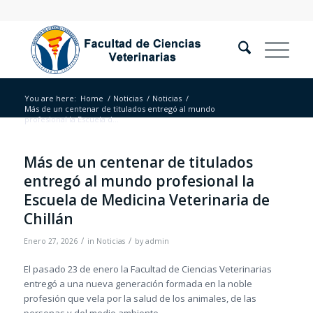
You are here:
Home
/
Noticias
/
Noticias
/
Más de un centenar de titulados entregó al mundo
profesional la Escuela d...
Más de un centenar de titulados
entregó al mundo profesional la
Escuela de Medicina Veterinaria de
Chillán
/
/
Enero 27, 2026
in
Noticias
by
admin
El pasado 23 de enero la Facultad de Ciencias Veterinarias
entregó a una nueva generación formada en la noble
profesión que vela por la salud de los animales, de las