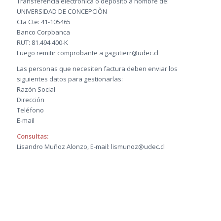
Transferencia electrónica o depósito a nombre de:
UNIVERSIDAD DE CONCEPCIÒN
Cta Cte: 41-105465
Banco Corpbanca
RUT: 81.494.400-K
Luego remitir comprobante a gagutierr@udec.cl
Las personas que necesiten factura deben enviar los
siguientes datos para gestionarlas:
Razón Social
Dirección
Teléfono
E-mail
Consultas:
Lisandro Muñoz Alonzo, E-mail: lismunoz@udec.cl