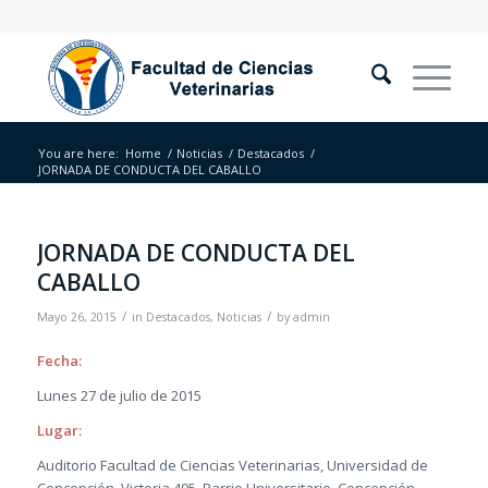
You are here:
Home
/
Noticias
/
Destacados
/
JORNADA DE CONDUCTA DEL CABALLO
JORNADA DE CONDUCTA DEL
CABALLO
/
/
Mayo 26, 2015
in
Destacados
,
Noticias
by
admin
Fecha:
Lunes 27 de julio de 2015
Lugar:
Auditorio Facultad de Ciencias Veterinarias, Universidad de