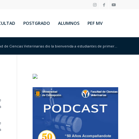
CULTAD
POSTGRADO
ALUMNOS
PEF MV
ad de Ciencias Veterinarias dio la bienvenida a estudiantes de primer...
e
a
e
a