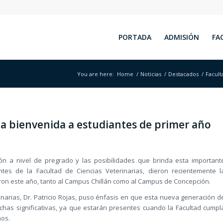
PORTADA
ADMISIÓN
FA
You are here:
Home
/
Noticias
/
Destacados
/
Facult
 la bienvenida a estudiantes de primer año
ón a nivel de pregrado y las posibilidades que brinda esta important
ntes de la Facultad de Ciencias Veterinarias, dieron recientemente l
ron este año, tanto al Campus Chillán como al Campus de Concepción.
inarias, Dr. Patricio Rojas, puso énfasis en que esta nueva generación d
fechas significativas, ya que estarán presentes cuando la Facultad cumpl
ños.