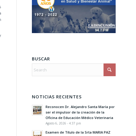
s
a
n
r
BUSCAR
NOTICIAS RECIENTES
Reconocen Dr. Alejandro Santa María por
ser el impulsor de la creación de la
Oficina de Educación Médico Veterinaria
Agosto 6, 2026 - 4:37 pm
Examen de Título de la Srta MARIA PAZ