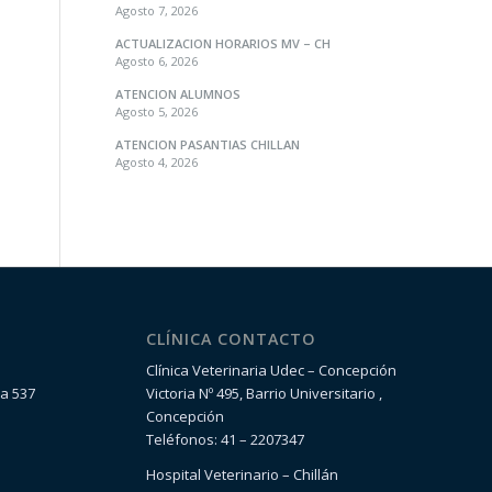
Agosto 7, 2026
ACTUALIZACION HORARIOS MV – CH
Agosto 6, 2026
ATENCION ALUMNOS
Agosto 5, 2026
ATENCION PASANTIAS CHILLAN
Agosto 4, 2026
CLÍNICA CONTACTO
Clínica Veterinaria Udec – Concepción
la 537
Victoria Nº 495, Barrio Universitario ,
Concepción
Teléfonos: 41 – 2207347
Hospital Veterinario – Chillán