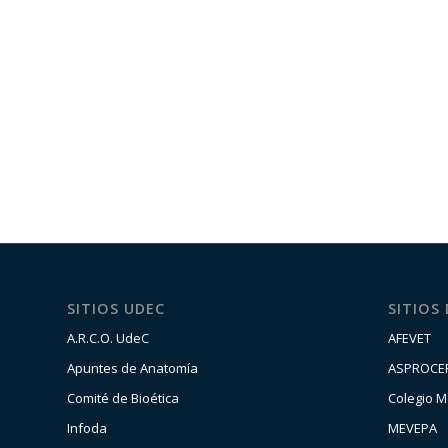
SITIOS UDEC
SITIOS
A.R.C.O. UdeC
AFEVET
Apuntes de Anatomía
ASPROCE
Comité de Bioética
Colegio M
Infoda
MEVEPA