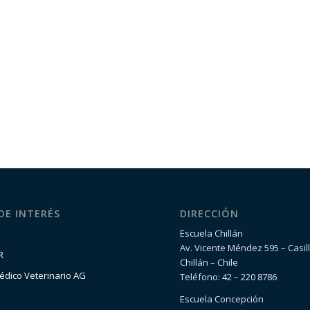
 DE INTERÉS
DIRECCIÓN
Escuela Chillán
Av. Vicente Méndez 595 – Casil
R
Chillán – Chile
édico Veterinario AG
Teléfono: 42 – 220 8786
Escuela Concepción