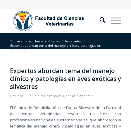
You are here:
Home
/
Noticias
/
Destacados
/
Expertos abordan tema del manejo clínico y patologías en
aves exóticas y ...
Expertos abordan tema del manejo
clínico y patologías en aves exóticas y
silvestres
/
/
Octubre 18, 2017
in
Destacados
,
Noticias
by
admin
El Centro de Rehabilitación de Fauna Silvestre de la Facultad
de Ciencias Veterinarias desarrolló un curso con
profesionales nacionales e internacionales, que abordaron la
temática del manejo clínico y patologías en aves exóticas y