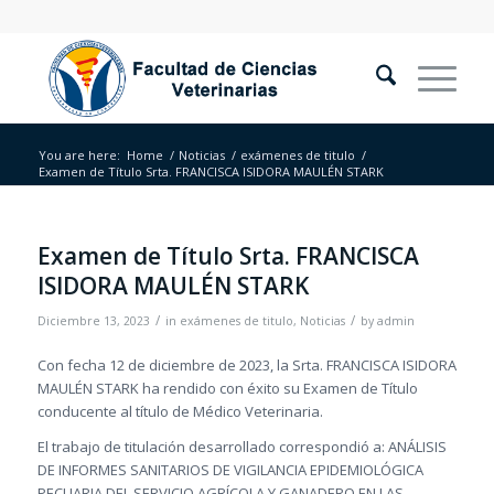
You are here:
Home
/
Noticias
/
exámenes de titulo
/
Examen de Título Srta. FRANCISCA ISIDORA MAULÉN STARK
Examen de Título Srta. FRANCISCA
ISIDORA MAULÉN STARK
/
/
Diciembre 13, 2023
in
exámenes de titulo
,
Noticias
by
admin
Con fecha 12 de diciembre de 2023, la Srta. FRANCISCA ISIDORA
MAULÉN STARK ha rendido con éxito su Examen de Título
conducente al título de Médico Veterinaria.
El trabajo de titulación desarrollado correspondió a: ANÁLISIS
DE INFORMES SANITARIOS DE VIGILANCIA EPIDEMIOLÓGICA
PECUARIA DEL SERVICIO AGRÍCOLA Y GANADERO EN LAS