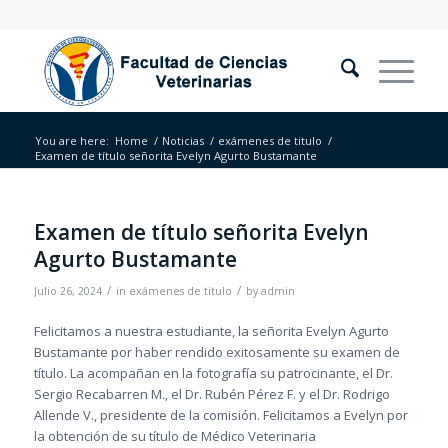
You are here:
Home
/
Noticias
/
exámenes de titulo
/
Examen de título señorita Evelyn Agurto Bustamante
Examen de título señorita Evelyn
Agurto Bustamante
/
/
Julio 26, 2024
in
exámenes de titulo
by
admin
Felicitamos a nuestra estudiante, la señorita Evelyn Agurto
Bustamante por haber rendido exitosamente su examen de
título. La acompañan en la fotografía su patrocinante, el Dr.
Sergio Recabarren M., el Dr. Rubén Pérez F. y el Dr. Rodrigo
Allende V., presidente de la comisión. Felicitamos a Evelyn por
la obtención de su título de Médico Veterinaria