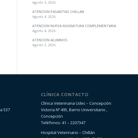
Agosto 5, 2026
ATENCION PASANTIAS CHILLAN
Agosto 4, 2026
ATENCION NUEVA ASIGNATURA COMPLEMENTARIA
Agosto 4, 2026
ATENCION ALUMNOS
Agosto 3, 2026
CLÍNICA CONTACTO
Clínica Veterinaria Udec – Concepción
la 537
Victoria Nº 495, Barrio Universitario ,
Concepción
Teléfonos: 41 – 2207347
Hospital Veterinario – Chillán