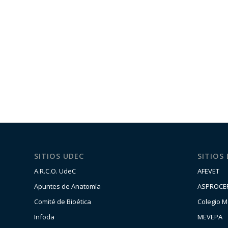
SITIOS UDEC
SITIOS
A.R.C.O. UdeC
AFEVET
Apuntes de Anatomía
ASPROCE
Comité de Bioética
Colegio M
Infoda
MEVEPA