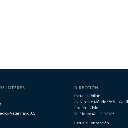
 DE INTERÉS
DIRECCIÓN
Escuela Chillán
Av. Vicente Méndez 595 – Casil
R
Chillán – Chile
édico Veterinario AG
Teléfono: 42 – 220 8786
Escuela Concepción