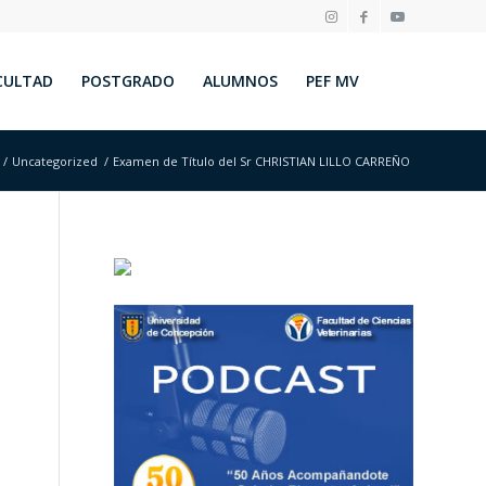
CULTAD
POSTGRADO
ALUMNOS
PEF MV
/
Uncategorized
/
Examen de Título del Sr CHRISTIAN LILLO CARREÑO