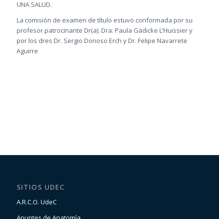
UNA SALUD.
La comisión de examen de título estuvo conformada por su
profesor patrocinante Dr(a). Dra. Paula Gädicke L’Huissier y
por los dres Dr. Sergio Donoso Erch y Dr. Felipe Navarrete
Aguirre
SITIOS UDEC
A.R.C.O. UdeC
Apuntes de Anatomía