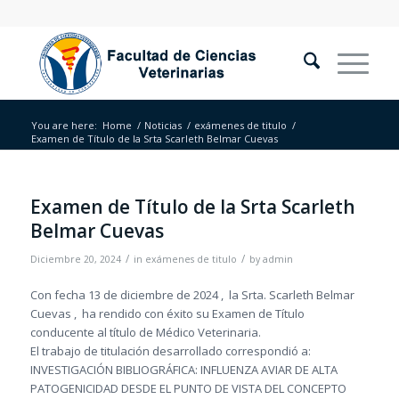
You are here:
Home
/
Noticias
/
exámenes de titulo
/
Examen de Título de la Srta Scarleth Belmar Cuevas
Examen de Título de la Srta Scarleth
Belmar Cuevas
/
/
Diciembre 20, 2024
in
exámenes de titulo
by
admin
Con fecha 13 de diciembre de 2024 , la Srta. Scarleth Belmar
Cuevas , ha rendido con éxito su Examen de Título
conducente al título de Médico Veterinaria.
El trabajo de titulación desarrollado correspondió a:
INVESTIGACIÓN BIBLIOGRÁFICA: INFLUENZA AVIAR DE ALTA
PATOGENICIDAD DESDE EL PUNTO DE VISTA DEL CONCEPTO