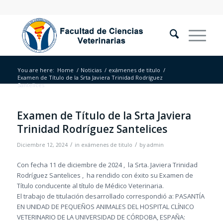
You are here:
Home
/
Noticias
/
exámenes de titulo
/
Examen de Título de la Srta Javiera Trinidad Rodríguez
Santelices
Examen de Título de la Srta Javiera
Trinidad Rodríguez Santelices
/
/
Diciembre 12, 2024
in
exámenes de titulo
by
admin
Con fecha 11 de diciembre de 2024 , la Srta. Javiera Trinidad
Rodríguez Santelices , ha rendido con éxito su Examen de
Título conducente al título de Médico Veterinaria.
El trabajo de titulación desarrollado correspondió a: PASANTÍA
EN UNIDAD DE PEQUEÑOS ANIMALES DEL HOSPITAL CLÍNICO
VETERINARIO DE LA UNIVERSIDAD DE CÓRDOBA, ESPAÑA: