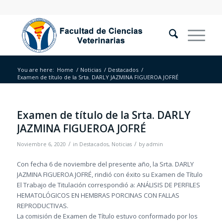
You are here:
Home
/
Noticias
/
Destacados
/
Examen de título de la Srta. DARLY JAZMINA FIGUEROA JOFRÉ
Examen de título de la Srta. DARLY
JAZMINA FIGUEROA JOFRÉ
/
/
Noviembre 6, 2020
in
Destacados
,
Noticias
by
admin
Con fecha 6 de noviembre del presente año, la Srta. DARLY
JAZMINA FIGUEROA JOFRÉ, rindió con éxito su Examen de Título
El Trabajo de Titulación correspondió a: ANÁLISIS DE PERFILES
HEMATOLÓGICOS EN HEMBRAS PORCINAS CON FALLAS
REPRODUCTIVAS.
La comisión de Examen de Título estuvo conformado por los