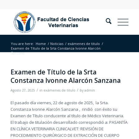
You are here:
Home
/
Noticias
/
exámenes de titulo
/
Examen de Título de la Srta Constanza Ivonne Alarcón
Sanzana
Examen de Título de la Srta
Constanza Ivonne Alarcón Sanzana
/
/
Agosto 27, 2025
in
exámenes de titulo
by
admin
El pasado día viernes, 22 de agosto de 2025, la Srta.
Constanza Ivonne Alarcón Sanzana , rindió con éxito su
Examen de Título conducente al título de Médico Veterinaria.
El trabajo de titulación desarrollado correspondió a: PASANTÍA
EN CLÍNICA VETERINARIA CLINICALVET: REVISIÓN DE
PROCEDIMIENTO QUIRÚRGICO DE EXTRACCIÓN DE CUERPO