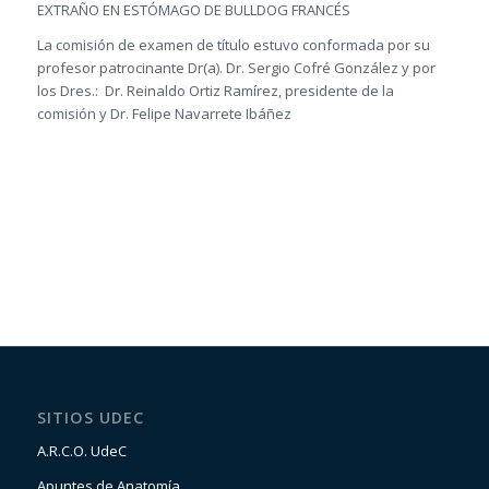
EXTRAÑO EN ESTÓMAGO DE BULLDOG FRANCÉS
La comisión de examen de título estuvo conformada por su
profesor patrocinante Dr(a). Dr. Sergio Cofré González y por
los Dres.: Dr. Reinaldo Ortiz Ramírez, presidente de la
comisión y Dr. Felipe Navarrete Ibáñez
SITIOS UDEC
A.R.C.O. UdeC
Apuntes de Anatomía