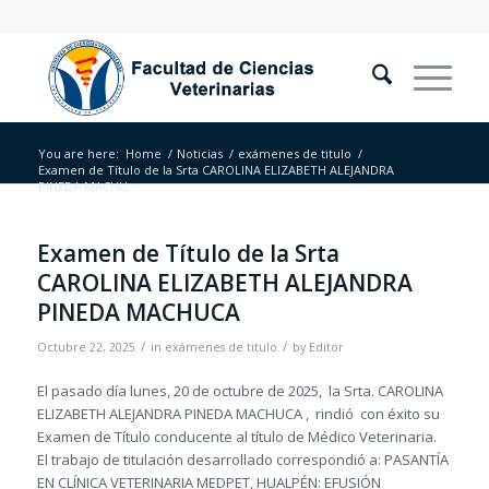
You are here:
Home
/
Noticias
/
exámenes de titulo
/
Examen de Título de la Srta CAROLINA ELIZABETH ALEJANDRA
PINEDA MACHU...
Examen de Título de la Srta
CAROLINA ELIZABETH ALEJANDRA
PINEDA MACHUCA
/
/
Octubre 22, 2025
in
exámenes de titulo
by
Editor
El pasado día lunes, 20 de octubre de 2025, la Srta. CAROLINA
ELIZABETH ALEJANDRA PINEDA MACHUCA , rindió con éxito su
Examen de Título conducente al título de Médico Veterinaria.
El trabajo de titulación desarrollado correspondió a: PASANTÍA
EN CLÍNICA VETERINARIA MEDPET, HUALPÉN: EFUSIÓN