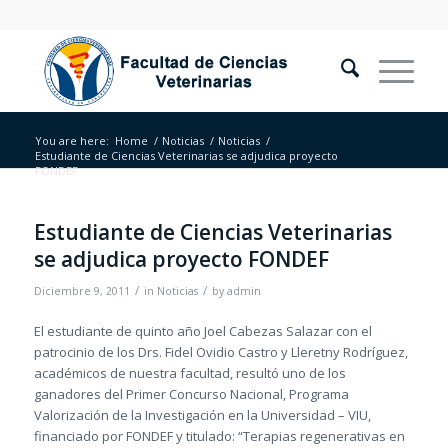
You are here:
Home
/
Noticias
/
Noticias
/
Estudiante de Ciencias Veterinarias se adjudica proyecto
FONDEF
Estudiante de Ciencias Veterinarias
se adjudica proyecto FONDEF
/
/
Diciembre 9, 2011
in
Noticias
by
admin
El estudiante de quinto año Joel Cabezas Salazar con el
patrocinio de los Drs. Fidel Ovidio Castro y Lleretny Rodríguez,
académicos de nuestra facultad, resultó uno de los
ganadores del Primer Concurso Nacional, Programa
Valorización de la Investigación en la Universidad – VIU,
financiado por FONDEF y titulado: “Terapias regenerativas en