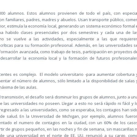
000 alumnos. Estos alumnos provienen de todo el país, con especia
 con familiares, padres, madres y abuelos. Usan transporte público, come
terior, estimula la economía local, generando un sistema económico formal 
 ha habido clases presenciales por dos semestres y cada una de la
mo se vuelve a las actividades, especialmente a las que requiere
 críticas para su formación profesional. Además, en las universidades s
formación avanzada, como trabajo de tesis, participación en proyectos d
te desarrollar la economía local y la formación de futuros profesionale
centes es complejo. El modelo universitario -para aumentar cobertura 
entar el número de alumnos, sólo limitado a la disponibilidad de salas 
máxima de las aulas.
al transmisión, el desafío será disminuir los grupos de alumnos, junto a un
 las universidades no poseen. Llegar a esto no será rápido ni fácil y l
 regresado a las universidades, como se esperaba, los contagios han sid
de salud. En la Universidad de Michigan, por ejemplo, alumnos fuero
entado el numero de contagios en la ciudad, con un 60% de los caso
tir de grupos pequeños, en las noches y fin de semana, sin mascarillas n
 de una universidad en el norte de EE. UU, renunció a su cargo, com