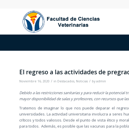
El regreso a las actividades de pregra
/
/
Noviembre 16, 2020
in
Destacados
,
Noticias
by
admin
Debido a las restricciones sanitarias y para reducir la potencial 
mayor disponibilidad de salas y profesores, con recursos que la
Tratemos de imaginar lo que nos puede deparar el regreso 
universidades. La actividad universitaria involucra a seres 
críticos y todos valiosos. Desde el punto de vista ético y mora
para todos. Además, es posible que las vacunas para la poblac