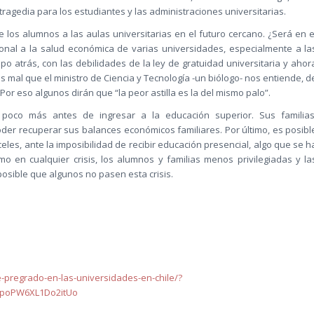
agedia para los estudiantes y las administraciones universitarias.
los alumnos a las aulas universitarias en el futuro cercano. ¿Será en e
ional a la salud económica de varias universidades, especialmente a la
o atrás, con las debilidades de la ley de gratuidad universitaria y ahor
s mal que el ministro de Ciencia y Tecnología -un biólogo- nos entiende, d
r eso algunos dirán que “la peor astilla es la del mismo palo”.
poco más antes de ingresar a la educación superior. Sus familias
er recuperar sus balances económicos familiares. Por último, es posibl
les, ante la imposibilidad de recibir educación presencial, algo que se h
o en cualquier crisis, los alumnos y familias menos privilegiadas y la
osible que algunos no pasen esta crisis.
de-pregrado-en-las-universidades-en-chile/?
KpoPW6XL1Do2itUo