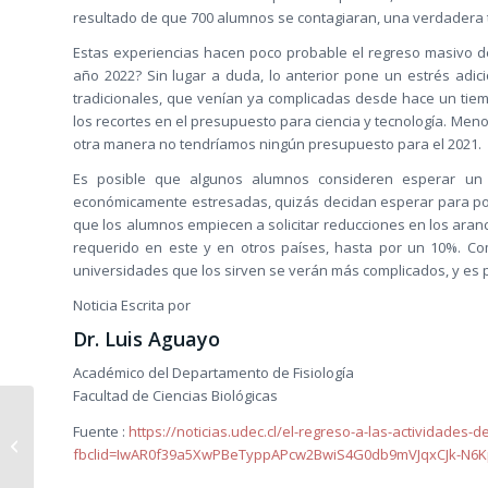
resultado de que 700 alumnos se contagiaran, una verdadera tr
Estas experiencias hacen poco probable el regreso masivo de 
año 2022? Sin lugar a duda, lo anterior pone un estrés adic
tradicionales, que venían ya complicadas desde hace un tiemp
los recortes en el presupuesto para ciencia y tecnología. Meno
otra manera no tendríamos ningún presupuesto para el 2021. Po
Es posible que algunos alumnos consideren esperar un 
económicamente estresadas, quizás decidan esperar para pod
que los alumnos empiecen a solicitar reducciones en los arance
requerido en este y en otros países, hasta por un 10%. Com
universidades que los sirven se verán más complicados, y es p
Noticia Escrita por
Dr. Luis Aguayo
Académico del Departamento de Fisiología
Facultad de Ciencias Biológicas
Declaración publica
Fuente :
https://noticias.udec.cl/el-regreso-a-las-actividades-
consejo de rectores de
fbclid=IwAR0f39a5XwPBeTyppAPcw2BwiS4G0db9mVJqxCJk-N6
las universidades
chilenas