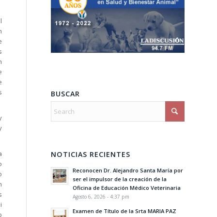
l
n
e
s
n
e
e
s
BUSCAR
y
y
a
NOTICIAS RECIENTES
o
Reconocen Dr. Alejandro Santa María por
o
ser el impulsor de la creación de la
n
Oficina de Educación Médico Veterinaria
s
Agosto 6, 2026 - 4:37 pm
i
Examen de Título de la Srta MARIA PAZ
o