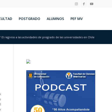
CULTAD
POSTGRADO
ALUMNOS
PEF MV
/
El regreso a las actividades de pregrado de las universidades en Chile
s
s
l
r