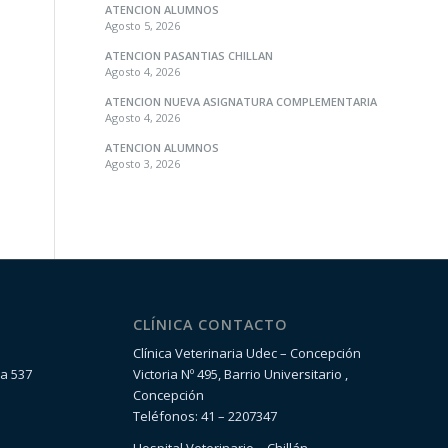
ATENCION ALUMNOS
Agosto 5, 2026
ATENCION PASANTIAS CHILLAN
Agosto 4, 2026
ATENCION NUEVA ASIGNATURA COMPLEMENTARIA
Agosto 4, 2026
ATENCION ALUMNOS
Agosto 3, 2026
CLÍNICA CONTACTO
Clínica Veterinaria Udec – Concepción
la 537
Victoria Nº 495, Barrio Universitario ,
Concepción
Teléfonos: 41 – 2207347