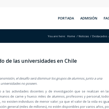
PORTADA
ADMISIÓN
FA
You are here:
Home
/
Noticias
/
Destacados
do de las universidades en Chile
transmisión, el desafío será disminuir los grupos de alumnos, junto a una
s universidades no poseen.
a las actividades docentes y de investigación que se realizan en la
humanos de carne y hueso: miles de alumnos, profesores y personal, todo
l, no existen individuos de menor valor; ya que el valor de la vida es igua
ión general (miles de millones), no estén disponibles por varios años, po