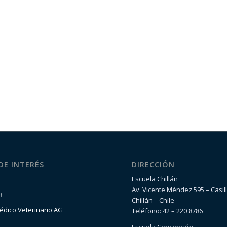
 DE INTERÉS
DIRECCIÓN
Escuela Chillán
Av. Vicente Méndez 595 – Casil
R
Chillán – Chile
édico Veterinario AG
Teléfono: 42 – 220 8786