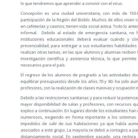
lo que tendremos que aprender a convivir con el virus.
Concepción es una ciudad universitaria, con más de 150.
participación de la Región del Biobío. Muchos de ellos viven
en cafeterías y casinos; tienen vida social activa. Todo lo an
informal. Debido al estado de emergencia sanitaria, no
instituciones educacionales deberá evaluar cuándo y có
presencialidad, para entregar a sus estudiantes habilidades
realizan otras tareas, en las que alumnos y alumnas reciben 
investigación científica y asistencia técnica, lo que permi
necesarios para el país.
El regreso de los alumnos de pregrado a las actividades do
equilibrar presupuestos desde los años 70 y 90- ha sido aum
profesores, con la realización de clases masivas y ocupación 
Debido a las restricciones sanitarias y para reducir la potenci
mayor disponibilidad de salas y profesores, con recursos que
explico a continuación. En lugares donde los estudiantes han
numerosos, exigiendo en forma importante a los sistemas 
impedidos de salir de sus habitaciones ya que había aum
asociados a este grupo. La mayoría se debió a contagios a par
distanciamiento social. En septiembre pasado, una rectora