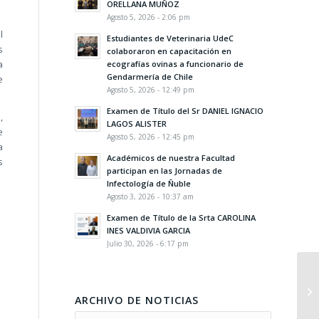
ORELLANA MUÑOZ
Agosto 5, 2026 - 2:06 pm
l
Estudiantes de Veterinaria UdeC
s
colaboraron en capacitación en
a
ecografías ovinas a funcionario de
Gendarmería de Chile
e
Agosto 5, 2026 - 12:49 pm
Examen de Título del Sr DANIEL IGNACIO
,
LAGOS ALISTER
e
Agosto 5, 2026 - 12:45 pm
a
Académicos de nuestra Facultad
s
participan en las Jornadas de
Infectología de Ñuble
Agosto 3, 2026 - 10:37 am
Examen de Título de la Srta CAROLINA
INES VALDIVIA GARCIA
Julio 30, 2026 - 6:17 pm
ARCHIVO DE NOTICIAS