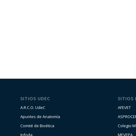
SITIOS UDEC
SITIOS
A.R.C.O. UdeC
AFEVET
Apuntes de Anatomía
ASPROCE
Comité de Bioética
Colegio M
Infoda
MEVEPA