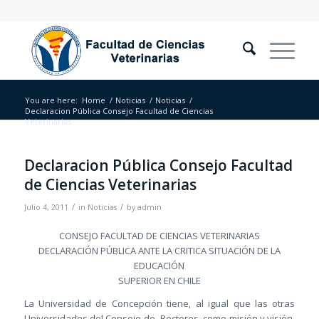
You are here:
Home
/
Noticias
/
Noticias
/
Declaracion Pública Consejo Facultad de Ciencias
Veterinarias
Declaracion Pública Consejo Facultad
de Ciencias Veterinarias
/
/
Julio 4, 2011
in
Noticias
by
admin
CONSEJO FACULTAD DE CIENCIAS VETERINARIAS
DECLARACIÓN PÚBLICA ANTE LA CRITICA SITUACIÓN DE LA
EDUCACIÓN
SUPERIOR EN CHILE
La Universidad de Concepción tiene, al igual que las otras
Universidades del Consejo de Rectores, como misión y visión,