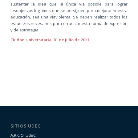
sustentar la idea que la única vía posible para lograr
losobjetivos legítimos que se persiguen para mejorar nuestra
educación, sea una víaviolenta. Se deben realizar todos los
esfuerzos necesarios para erradicar esta forma deexpresión
y de estrategia.
Ciudad Universitaria, 01 de Julio de 2011
SITIOS UDEC
A.R.C.O. UdeC