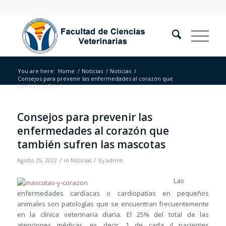
You are here:
Home
/
Noticias
/
Noticias
/
Consejos para prevenir las enfermedades al corazón que
también sufren l...
Consejos para prevenir las
enfermedades al corazón que
también sufren las mascotas
/
/
Agosto 25, 2022
in
Noticias
by
admin
Las
enfermedades cardíacas o cardiopatías en pequeños
animales son patologías que se encuentran frecuentemente
en la clínica veterinaria diaria. El 25% del total de las
atenciones médicas, es decir, 1 de cada 4 pacientes