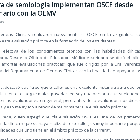
ura de semiología implementan OSCE desde
inario con la OEMV
in
encias Clínicas realizaron nuevamente el OSCE en la asignatura d
 esta evaluación práctica en la formación de los estudiantes.
efectiva de los conocimientos teóricos con las habilidades clínica
io. Desde la Oficina de Educación Médico Veterinaria se dictó el talle
 afrontar evaluaciones prácticas” que fue dirigido por la Dra. Verónic
 del Departamento de Ciencias Clínicas con la finalidad de apoyar a lo
sa, destacó que “creo que el taller es una excelente instancia para que lo
 la mente te juegue malas pasadas. Yo soy una persona que suele tene
 en las evaluaciones en general, pero antes de la evaluación nos diero
s y eso me ayudó a rendir de mejor manera la evaluación práctica”.
úlveda, quien agregó que, “la evaluación OSCE es una de los primero
la clínica y que se haya realizado este taller, es muy importante porqu
lidades que uno tiene en el ámbito práctico de la carrera”.
estacó que “la implementación de la metodología OSCE en la asignatura d