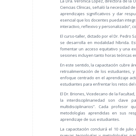
La Dra. Verónica López, directora de la
Ciencias Clínicas, señaló la necesidad de 
aprendizajes significativos y dar res
esencial que los docentes puedan integ
interactivo, reflexivo y personalizado”, 
El curso-taller, dictado por el Dr. Pedro S
se desarrolla en modalidad híbrida. E
fomentar un acceso equitativo y una ex
sesiones incluyen tanto horas teóricas e
En este sentido, la capacitación cubre á
retroalimentación de los estudiantes, y
enfoque centrado en el aprendizaje acti
estudiantes para enfrentar los retos d
El Dr. Briones, Vicedecano de la Facultad,
la interdisciplinariedad son clave 
multidisciplinarios”. Cada profesor 
metodologías aprendidas en sus resp
aprendizaje de sus estudiantes.
La capacitación concluirá el 10 de juli
nuevas tecnologías y metodologías para