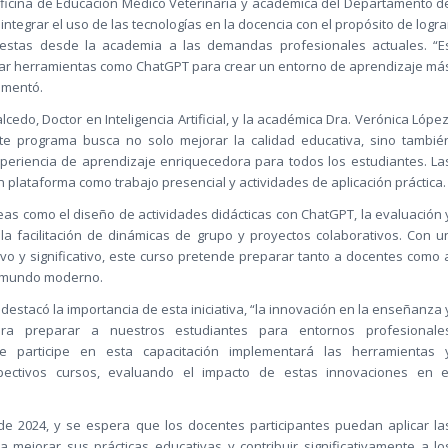
 Oficina de Educación Médico Veterinaria y académica del Departamento d
integrar el uso de las tecnologías en la docencia con el propósito de logra
puestas desde la academia a las demandas profesionales actuales. “E
rar herramientas como ChatGPT para crear un entorno de aprendizaje má
comentó.
alcedo, Doctor en Inteligencia Artificial, y la académica Dra. Verónica López
ste programa busca no solo mejorar la calidad educativa, sino tambié
periencia de aprendizaje enriquecedora para todos los estudiantes. La
n plataforma como trabajo presencial y actividades de aplicación práctica.
reas como el diseño de actividades didácticas con ChatGPT, la evaluación 
 la facilitación de dinámicas de grupo y proyectos colaborativos. Con u
vo y significativo, este curso pretende preparar tanto a docentes como 
el mundo moderno.
 destacó la importancia de esta iniciativa, “la innovación en la enseñanza 
para preparar a nuestros estudiantes para entornos profesionale
que participe en esta capacitación implementará las herramientas 
ectivos cursos, evaluando el impacto de estas innovaciones en e
o de 2024, y se espera que los docentes participantes puedan aplicar la
 mejorar sus prácticas educativas y contribuir significativamente a lo