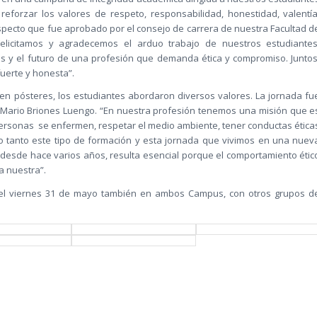
eforzar los valores de respeto, responsabilidad, honestidad, valentía
aspecto que fue aprobado por el consejo de carrera de nuestra Facultad d
 Felicitamos y agradecemos el arduo trabajo de nuestros estudiantes
ios y el futuro de una profesión que demanda ética y compromiso. Juntos
erte y honesta”.
en pósteres, los estudiantes abordaron diversos valores. La jornada fu
. Mario Briones Luengo. “En nuestra profesión tenemos una misión que e
 personas se enfermen, respetar el medio ambiente, tener conductas ética
lo tanto este tipo de formación y esta jornada que vivimos en una nuev
desde hace varios años, resulta esencial porque el comportamiento étic
a nuestra”.
 el viernes 31 de mayo también en ambos Campus, con otros grupos d