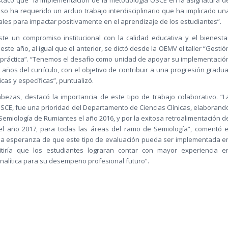
eso ha requerido un arduo trabajo interdisciplinario que ha implicado un
les para impactar positivamente en el aprendizaje de los estudiantes”.
te un compromiso institucional con la calidad educativa y el bienesta
ste año, al igual que el anterior, se dictó desde la OEMV el taller “Gestió
 práctica”. “Tenemos el desafío como unidad de apoyar su implementació
ños del currículo, con el objetivo de contribuir a una progresión gradua
cas y específicas”, puntualizó.
abezas, destacó la importancia de este tipo de trabajo colaborativo. “L
OSCE, fue una prioridad del Departamento de Ciencias Clínicas, elaborand
 Semiología de Rumiantes el año 2016, y por la exitosa retroalimentación d
el año 2017, para todas las áreas del ramo de Semiología”, comentó e
la esperanza de que este tipo de evaluación pueda ser implementada e
itiría que los estudiantes lograran contar con mayor experiencia e
nalítica para su desempeño profesional futuro”.