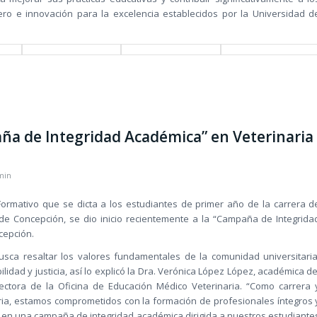
ero e innovación para la excelencia establecidos por la Universidad d
a de Integridad Académica” en Veterinaria
min
Formativo que se dicta a los estudiantes de primer año de la carrera d
 de Concepción, se dio inicio recientemente a la “Campaña de Integrida
cepción.
busca resaltar los valores fundamentales de la comunidad universitaria
lidad y justicia, así lo explicó la Dra. Verónica López López, académica de
ectora de la Oficina de Educación Médico Veterinaria. “Como carrera 
ia, estamos comprometidos con la formación de profesionales íntegros 
 en una campaña de integridad académica dirigida a nuestros estudiante