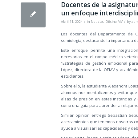
Docentes de la asignat
un enfoque interdiscipl
/
/
Abril 11, 2024
in
Noticias
,
Oficina MV
by
adm
Los docentes del Departamento de Ci
semiología, destacando la importancia de
Este enfoque permite una integración 
necesarias en el campo médico veterinar
“Estrategias de gestión emocional para
López, directora de la OEMV y académica
estudiantes.
Sobre ello, la estudiante Alexandra Loai
alumnos nos mentalicemos y evitar que
alzas de presión en estas instancias y
como una guía para aprender a relajarno
Similar opinión entregó Sebastián Sep
acercamientos que tenemos nosotros con 
ayuda a visualizar las capacidades y debi
Por su parte, la Dra. Verónica López, d