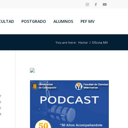
CULTAD
POSTGRADO
ALUMNOS
PEF MV
You are here:
Home
/
Oficina MV
r
e
e
a