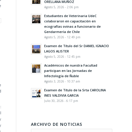
ORELLANA MUÑOZ
e
Agosto 5, 2026 - 2:06 pm
Estudiantes de Veterinaria UdeC
colaboraron en capacitación en
ecografías ovinas a funcionario de
Gendarmería de Chile
Agosto 5, 2026 - 12:49 pm
Examen de Título del Sr DANIEL IGNACIO
LAGOS ALISTER
Agosto 5, 2026 - 12:45 pm
Académicos de nuestra Facultad
participan en las Jornadas de
Infectología de Ñuble
Agosto 3, 2026 - 10:37 am
e
Examen de Título de la Srta CAROLINA
d
INES VALDIVIA GARCIA
Julio 30, 2026 - 6:17 pm
:
l
y
ARCHIVO DE NOTICIAS
y
s