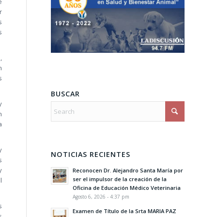
e
r
s
s
,
n
s
BUSCAR
y
n
a
y
NOTICIAS RECIENTES
s
y
Reconocen Dr. Alejandro Santa María por
ser el impulsor de la creación de la
l
Oficina de Educación Médico Veterinaria
Agosto 6, 2026 - 4:37 pm
s
Examen de Título de la Srta MARIA PAZ
s