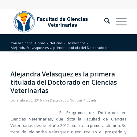
You are here:
Home
/
Noticias
/
Destacados
/
Alejandra Velasquez es la primera titulada del Doctorado en
Ciencias V...
Alejandra Velasquez es la primera
titulada del Doctorado en Ciencias
Veterinarias
/
/
Diciembre 30, 2016
in
Destacados
,
Noticias
by
admin
El Programa de Doctorado en
Ciencias Veterinarias, que dicta la Facultad de Ciencias
Veterinarias desde el año 2012, tituló a su primera alumna. Se
trata de Alejandra Velasquez quien realizó el pregrado y