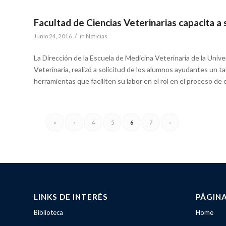
Facultad de Ciencias Veterinarias capacita 
/
Junio 24, 2016
in
Noticias
La Dirección de la Escuela de Medicina Veterinaria de la Uni
Veterinaria, realizó a solicitud de los alumnos ayudantes un 
herramientas que faciliten su labor en el rol en el proceso de
«
‹
4
5
6
7
›
LINKS DE INTERÉS
PÁGIN
Biblioteca
Home