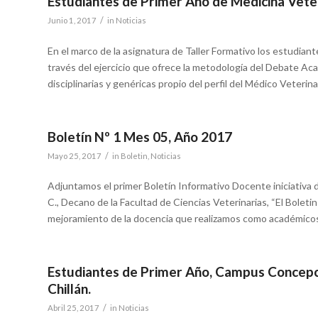
Estudiantes de Primer Año de Medicina Vete
/
Junio 1, 2017
in
Noticias
En el marco de la asignatura de Taller Formativo los estudia
través del ejercicio que ofrece la metodología del Debate A
disciplinarias y genéricas propio del perfil del Médico Veterina
Boletín Nº 1 Mes 05, Año 2017
/
Mayo 25, 2017
in
Boletin
,
Noticias
Adjuntamos el primer Boletín Informativo Docente iniciativa de
C., Decano de la Facultad de Ciencias Veterinarias, “El Boletin 
mejoramiento de la docencia que realizamos como académicos 
Estudiantes de Primer Año, Campus Concepció
Chillán.
/
Abril 25, 2017
in
Noticias