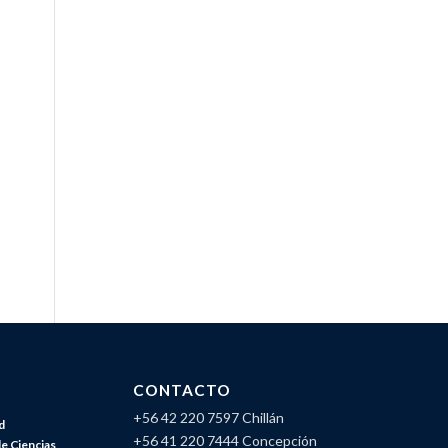
CONTACTO
+56 42 220 7597 Chillán
d
+56 41 220 7444 Concepción
de Ciencias