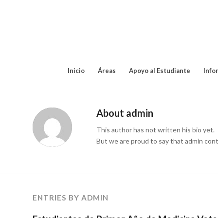
Inicio
Áreas
Apoyo al Estudiante
Info
About
admin
This author has not written his bio yet.
But we are proud to say that
admin
cont
ENTRIES BY ADMIN