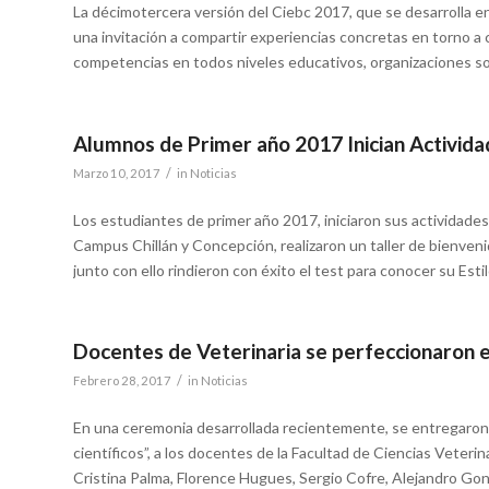
La décimotercera versión del Ciebc 2017, que se desarrolla en
una invitación a compartir experiencias concretas en torno 
competencias en todos niveles educativos, organizaciones soc
Alumnos de Primer año 2017 Inician Activid
/
Marzo 10, 2017
in
Noticias
Los estudiantes de primer año 2017, iniciaron sus actividades 
Campus Chillán y Concepción, realizaron un taller de bienveni
junto con ello rindieron con éxito el test para conocer su Est
Docentes de Veterinaria se perfeccionaron en
/
Febrero 28, 2017
in
Noticias
En una ceremonia desarrollada recientemente, se entregaron l
científicos”, a los docentes de la Facultad de Ciencias Veterin
Cristina Palma, Florence Hugues, Sergio Cofre, Alejandro Gonz