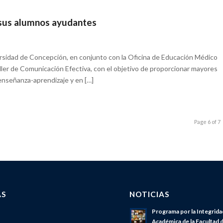
a sus alumnos ayudantes
versidad de Concepción, en conjunto con la Oficina de Educación Médico
taller de Comunicación Efectiva, con el objetivo de proporcionar mayores
 enseñanza-aprendizaje y en […]
Page 6 of 7
AS
NOTICIAS
Programa por la Integrida
Académica de la Facultad 