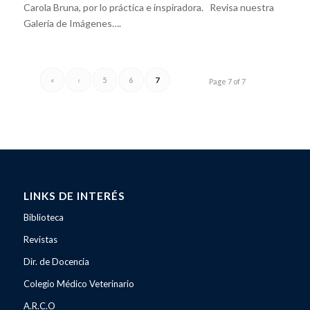
Carola Bruna, por lo práctica e inspiradora. Revisa nuestra
Galería de Imágenes….
«
‹
5
6
7
Page 7 of 7
LINKS DE INTERÉS
Biblioteca
Revistas
Dir. de Docencia
Colegio Médico Veterinario
A.R.C.O