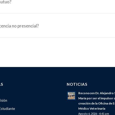
mutuo?
cencia no presencial?
AS
NOTICIAS
Reconocen Dr. Alejandro 
María por ser el impulsor d
isión
creación de la Oficina de 
Estudiante
Médico Veterinaria
Agosto 6, 2026 - 4:41 pm