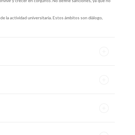
onvivir y crecer en conjunto. No define sanciones, ya que no
e la actividad universitaria. Estos ámbitos son diálogo,