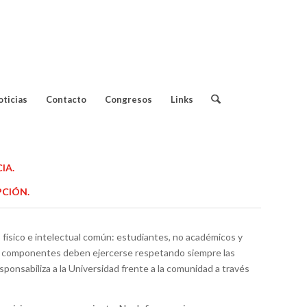
Contacto:
oticias
Contacto
Congresos
Links
IA.
PCIÓN.
físico e intelectual común: estudiantes, no académicos y
 sus componentes deben ejercerse respetando siempre las
sponsabiliza a la Universidad frente a la comunidad a través