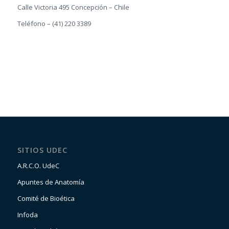
Calle Victoria 495 Concepción – Chile
Teléfono – (41) 220 3389
SITIOS UDEC
A.R.C.O. UdeC
Apuntes de Anatomía
Comité de Bioética
Infoda