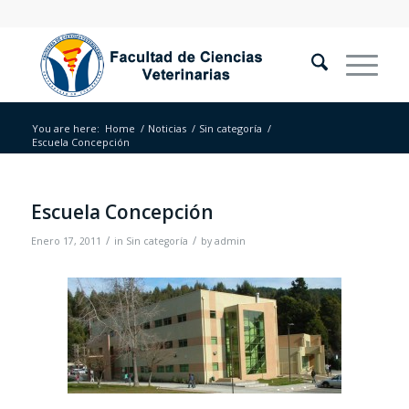
You are here:
Home
/
Noticias
/
Sin categoría
/
Escuela Concepción
Escuela Concepción
/
/
Enero 17, 2011
in
Sin categoría
by
admin