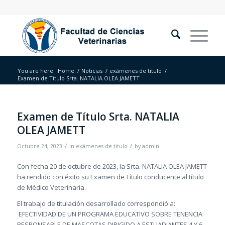
You are here:
Home
/
Noticias
/
exámenes de titulo
/
Examen de Título Srta. NATALIA OLEA JAMETT
Examen de Título Srta. NATALIA
OLEA JAMETT
/
/
Octubre 24, 2023
in
exámenes de titulo
by
admin
Con fecha 20 de octubre de 2023, la Srta. NATALIA OLEA JAMETT
ha rendido con éxito su Examen de Título conducente al título
de Médico Veterinaria.
El trabajo de titulación desarrollado correspondió a:
EFECTIVIDAD DE UN PROGRAMA EDUCATIVO SOBRE TENENCIA
RESPONSABLE DE MASCOTAS DIRIGIDO A ESTUADIANTES 4 Y 6