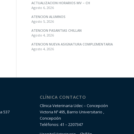
ACTUALIZACION HORARIOS MV – CH
Agosto 6, 2026
ATENCION ALUMNOS
Agosto 5, 2026
ATENCION PASANTIAS CHILLAN
Agosto 4, 2026
ATENCION NUEVA ASIGNATURA COMPLEMENTARIA
Agosto 4, 2026
CLÍNICA CONTACTO
Clínica Veterinaria Udec – Concepción
la 537
Victoria Nº 495, Barrio Universitario ,
Concepción
Teléfonos: 41 – 2207347