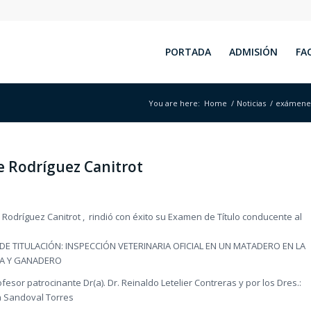
PORTADA
ADMISIÓN
FA
You are here:
Home
/
Noticias
/
exámenes
e Rodríguez Canitrot
 Rodríguez Canitrot , rindió con éxito su Examen de Título conducente al
TÍA DE TITULACIÓN: INSPECCIÓN VETERINARIA OFICIAL EN UN MATADERO EN LA
LA Y GANADERO
sor patrocinante Dr(a). Dr. Reinaldo Letelier Contreras y por los Dres.:
a Sandoval Torres