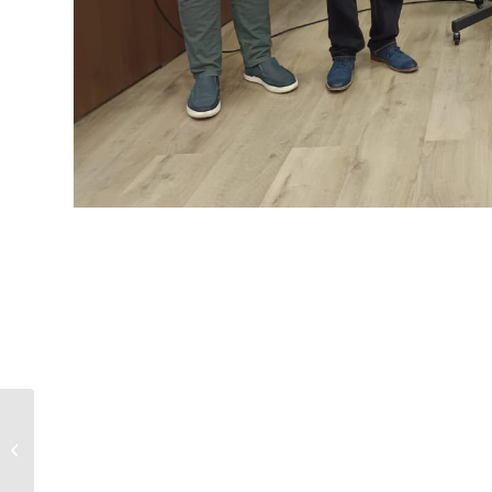
Examen de Título de la
Srta Antonia Rocío
Toro Sandoval