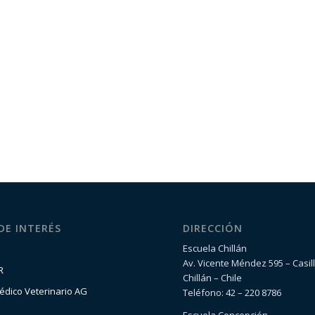
 DE INTERÉS
DIRECCIÓN
Escuela Chillán
Av. Vicente Méndez 595 – Casil
R
Chillán – Chile
édico Veterinario AG
Teléfono: 42 – 220 8786