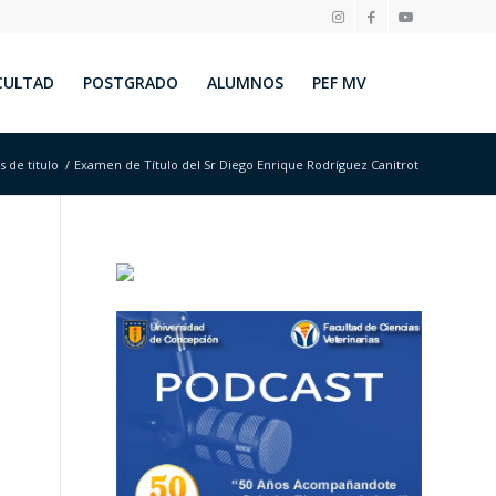
CULTAD
POSTGRADO
ALUMNOS
PEF MV
 de titulo
/
Examen de Título del Sr Diego Enrique Rodríguez Canitrot