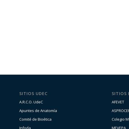
SITIOS UDEC
SITIOS
A.R.C.O. UdeC
AFEVET
Apuntes de Anatomía
ASPROCE
Comité de Bioética
Colegio M
Infoda
MEVEPA