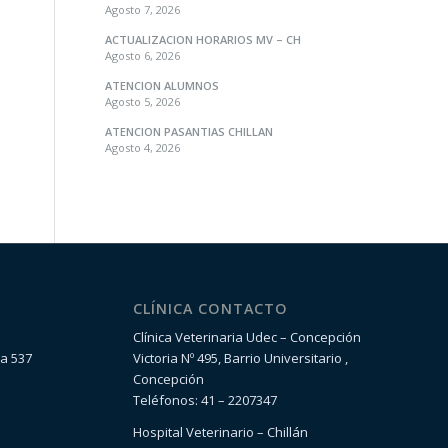
Agosto 7, 2026
ACTUALIZACION HORARIOS MV – CH
Agosto 6, 2026
ATENCION ALUMNOS
Agosto 5, 2026
ATENCION PASANTIAS CHILLAN
Agosto 4, 2026
CLÍNICA CONTACTO
Clínica Veterinaria Udec – Concepción
la 537
Victoria Nº 495, Barrio Universitario ,
Concepción
Teléfonos: 41 – 2207347
Hospital Veterinario – Chillán