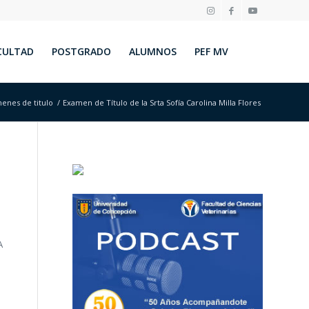
CULTAD
POSTGRADO
ALUMNOS
PEF MV
enes de titulo
/
Examen de Título de la Srta Sofía Carolina Milla Flores
A