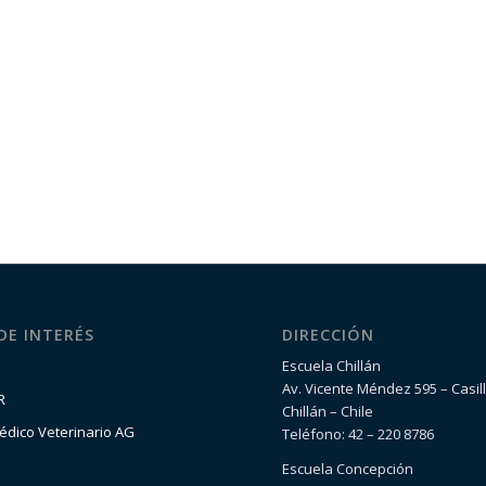
 DE INTERÉS
DIRECCIÓN
Escuela Chillán
Av. Vicente Méndez 595 – Casil
R
Chillán – Chile
édico Veterinario AG
Teléfono: 42 – 220 8786
Escuela Concepción