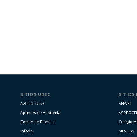
SITIOS UDEC
SITIOS
A.R.C.O. UdeC
AFEVET
Apuntes de Anatomía
ASPROCE
Comité de Bioética
Colegio M
Infoda
MEVEPA