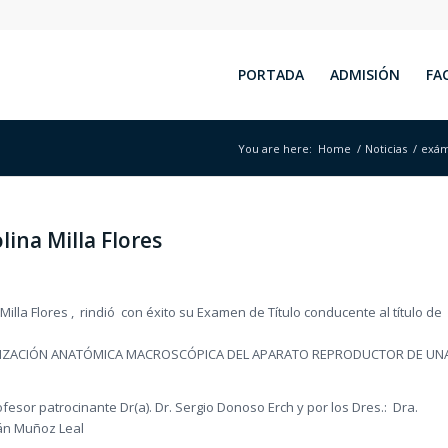
PORTADA
ADMISIÓN
FA
You are here:
Home
/
Noticias
/
exám
lina Milla Flores
 Milla Flores , rindió con éxito su Examen de Título conducente al título de
RACTERIZACIÓN ANATÓMICA MACROSCÓPICA DEL APARATO REPRODUCTOR DE UN
esor patrocinante Dr(a). Dr. Sergio Donoso Erch y por los Dres.: Dra.
ián Muñoz Leal